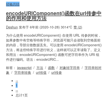
经验总结
encodeURIComponent()函数在url传参中
的作用和使用方法
Deshun
发布于 6年前 (2020-10-28)
3014℃
赞 (
2
)
为什么使用 encodeURIComponent() 在使用 URL 传参的时候，
如果参数中有空格等特殊字符，浏览器可能只会读取到空格面前
的内容，导部分致数据丢失。可以使用 encodeURIComponent()
方法，将这些特殊字符进行转义，这样就可以正常读取了。定义
和用法：encodeURIComponent() 函数可把字符串作为 URI 组
件进行编码。语法：encodeURIC...
标签：
javascript
/
方法
/
函数
/
对象转字符串
/
字符串转对
象
/
字符串转换
/
url传值
/
url传参
‹‹
1
››
总计1页