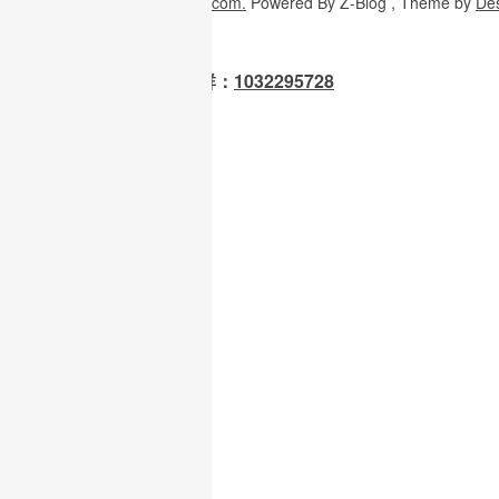
Copyright
© 2026
W3H5.com.
Powered
By Z-Blog , Theme
by
De
OpenClaw 龙虾交流群：
1032295728