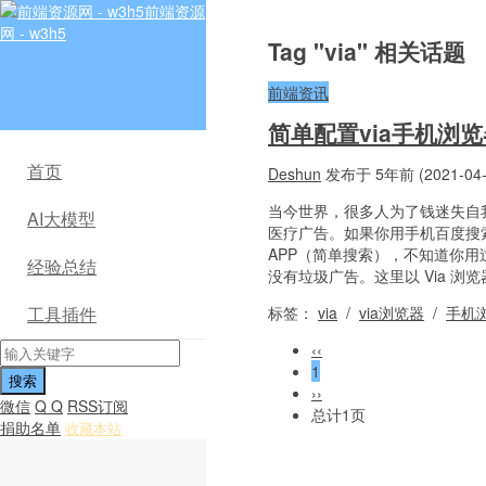
前端资源
网 - w3h5
Tag "via" 相关话题
前端资讯
简单配置via手机浏
首页
Deshun
发布于 5年前 (2021-04-
当今世界，很多人为了钱迷失自我
AI大模型
医疗广告。如果你用手机百度搜
APP（简单搜索），不知道你用
经验总结
没有垃圾广告。这里以 Via 浏
标签：
via
/
via浏览器
/
手机
工具插件
‹‹
1
››
微信
Q Q
RSS订阅
总计1页
捐助名单
收藏本站