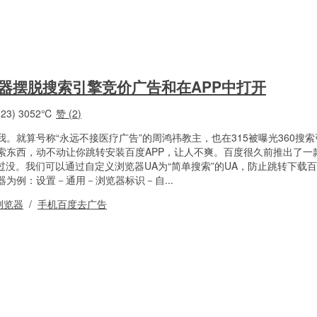
览器摆脱搜索引擎竞价广告和在APP中打开
23)
3052℃
赞 (
2
)
。就算号称“永远不接医疗广告”的周鸿祎教主，也在315被曝光360搜
索东西，动不动让你跳转安装百度APP，让人不爽。百度很久前推出了一
过没。我们可以通过自定义浏览器UA为“简单搜索”的UA，防止跳转下载百
览器为例：设置－通用－浏览器标识－自...
浏览器
/
手机百度去广告