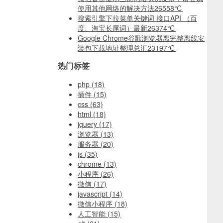
使用其他网络的解决方法
26558℃
搜索引擎下拉菜单关键词 接口API （百
度、淘宝长尾词）最新
26374℃
Google Chrome谷歌浏览器离完整离线安
装包下载地址整理总汇
23197℃
热门标签
php
(18)
插件
(15)
css
(63)
html
(18)
jquery
(17)
浏览器
(13)
服务器
(20)
js
(35)
chrome
(13)
小程序
(26)
微信
(17)
javascript
(14)
微信小程序
(18)
人工智能
(15)