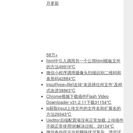
月更新
58万+
html中引入调用另一个公用html模板文件
的方法
49919℃
微信小程序调用摄像头扫描识别二维码和
条形码
42884℃
input[type=file]去掉“未选择任何文件”及样
式改进
38863℃
Chrome视频下载插件Flash Video
Downloader v31.2.11下载
31154℃
js获取input上传文件的文件名和扩展名的
方法
29343℃
Ueditor后端配置项没有正常加载,上传插件
不能正常使用!的解决过程。
29134℃
微信备份提示当前网络状况复杂，请尝试