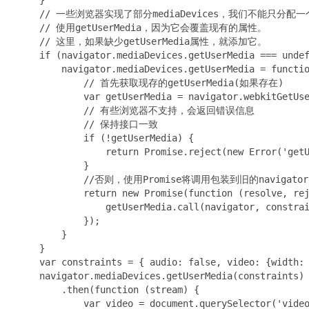
    // 一些浏览器实现了部分mediaDevices，我们不能只分配一
    // 使用getUserMedia，因为它会覆盖现有的属性。

    // 这里，如果缺少getUserMedia属性，就添加它。

    if (navigator.mediaDevices.getUserMedia === undef
        navigator.mediaDevices.getUserMedia = functio
            // 首先获取现存的getUserMedia(如果存在)

            var getUserMedia = navigator.webkitGetUse
            // 有些浏览器不支持，会返回错误信息

            // 保持接口一致

            if (!getUserMedia) {

                return Promise.reject(new Error('getU
            }

            //否则，使用Promise将调用包装到旧的navigator.g
            return new Promise(function (resolve, rej
                getUserMedia.call(navigator, constrai
            });

        }

    }

    var constraints = { audio: false, video: {width: 
    navigator.mediaDevices.getUserMedia(constraints)

        .then(function (stream) {

            var video = document.querySelector('video