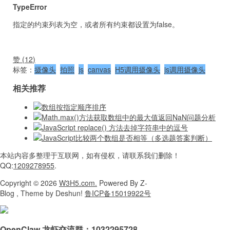
TypeError
指定的约束列表为空，或者所有约束都设置为false。
赞 (
12
)
标签：
摄像头
拍照
js
canvas
H5调用摄像头
js调用摄像头
相关推荐
数组按指定顺序排序
Math.max()方法获取数组中的最大值返回NaN问题分析
JavaScript replace() 方法去掉字符串中的逗号
JavaScript比较两个数组是否相等（多选题答案判断）
本站内容
多整理于互联网，
如有侵权，请联系
我们删除！
QQ:
1209278955
.
Copyright
© 2026
W3H5.com.
Powered
By Z-
Blog , Theme
by Deshun!
鲁ICP备15019922号
OpenClaw 龙虾交流群：
1032295728