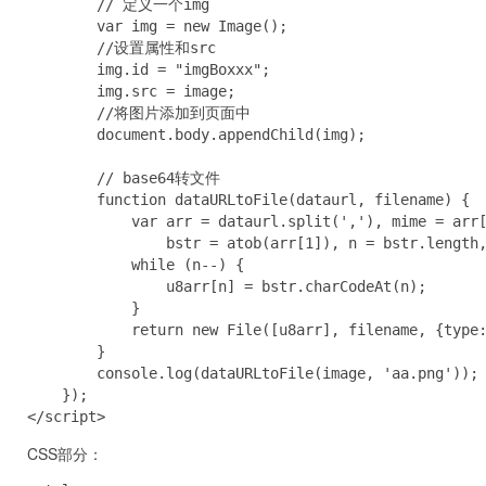
        // 定义一个img

        var img = new Image();

        //设置属性和src

        img.id = "imgBoxxx";

        img.src = image;

        //将图片添加到页面中

        document.body.appendChild(img);

        // base64转文件

        function dataURLtoFile(dataurl, filename) {

            var arr = dataurl.split(','), mime = arr[
                bstr = atob(arr[1]), n = bstr.length,
            while (n--) {

                u8arr[n] = bstr.charCodeAt(n);

            }

            return new File([u8arr], filename, {type:
        }

        console.log(dataURLtoFile(image, 'aa.png'));

    });

</script>
CSS部分：