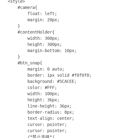
<style>

    #camera{

        float: left;

        margin: 20px;

    }

    #contentHolder{

        width: 300px;

        height: 300px;

        margin-bottom: 10px;

    }

    #btn_snap{

        margin: 0 auto;

        border: 1px solid #f0f0f0;

        background: #5CACEE;

        color: #FFF;

        width: 100px;

        height: 36px;

        line-height: 36px;

        border-radius: 8px;

        text-align: center;

        cursor: pointer;

        cursor: pointer;

        /*禁止选择*/
