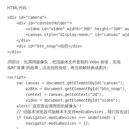
HTML代码：
<div id="camera">

    <div id="contentHolder">

        <video id="video" width="300" height="300" au
        <canvas style="display:none;" id="canvas" wid
    </div>

    <div id="btn_snap">拍照</div>

</div>
JS部分：先调用摄像头，把流媒体文件复制到 video 标签，实现
实时“直播”的效果，点击拍照按钮，将当前帧转换成图片。
<script>

    var canvas = document.getElementById("canvas"),

        pzBtn = document.getElementById("btn_snap"),

        context = canvas.getContext("2d"),

        video = document.getElementById("video");

    alert('该页面会调用您的摄像头')

    // 旧版本浏览器可能根本不支持mediaDevices，我们首先
    if (navigator.mediaDevices === undefined) {

        navigator.mediaDevices = {};

    }
