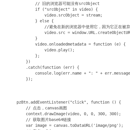
            // 旧的浏览器可能没有srcObject

            if ("srcObject" in video) {

                video.srcObject = stream;

            } else {

                //避免在新的浏览器中使用它，因为它正在被弃
                video.src = window.URL.createObjectUR
            }

            video.onloadedmetadata = function (e) {

                video.play();

            };

        })

        .catch(function (err) {

            console.log(err.name + ": " + err.message
        });

    pzBtn.addEventListener("click", function () {

        // 点击，canvas画图

        context.drawImage(video, 0, 0, 300, 300);

        // 获取图片base64链接

        var image = canvas.toDataURL('image/png');
