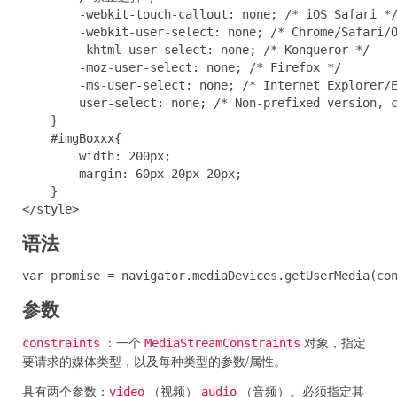
        -webkit-touch-callout: none; /* iOS Safari */
        -webkit-user-select: none; /* Chrome/Safari/O
        -khtml-user-select: none; /* Konqueror */

        -moz-user-select: none; /* Firefox */

        -ms-user-select: none; /* Internet Explorer/E
        user-select: none; /* Non-prefixed version, c
    }

    #imgBoxxx{

        width: 200px;

        margin: 60px 20px 20px;

    }

</style>
语法
var promise = navigator.mediaDevices.getUserMedia(co
参数
：一个
对象，指定
constraints
MediaStreamConstraints
要请求的媒体类型，以及每种类型的参数/属性。
具有两个参数：
（视频）
（音频）。必须指定其
video
audio