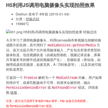
H5利用JS调用电脑摄像头实现拍照效果
Deshun 发布于 8年前 (2019-01-04)
分类：
经验总结
15966℃
今天学习了调用电脑摄像头，利用canvas画布将视频当前帧转换
成图片的实例，其中用到了
方
mediaDevices.getUserMedia
法。该方法提示用户允许使用媒体输入，产生包含所请求类型的
媒体轨道。包括视频轨道（由诸如照相机，视频记录设备，屏幕
共享服务等的硬件或虚拟视频源产生），音频轨道（类似地，由
物理或虚拟音频源，如麦克风，A / D转换器等），以及其他可能
的轨道类型。
它返回一个
解析为一个
对象。用户如果
Promise
MediaStream
拒绝许可，或者匹配媒体不可用，则请求会被拒绝，抛出
或
错误。详情请
PermissionDeniedError
NotFoundError
戳
链接
。
注意：该方法只适用于本地和 https 请求，http 会提示没有权限，
报
错误。
PermissionDeniedError