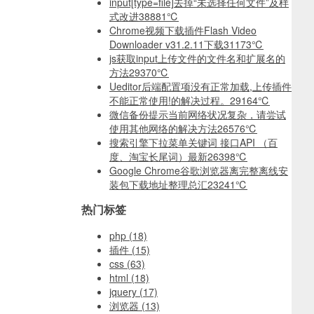
input[type=file]去掉“未选择任何文件”及样
式改进
38881℃
Chrome视频下载插件Flash Video
Downloader v31.2.11下载
31173℃
js获取input上传文件的文件名和扩展名的
方法
29370℃
Ueditor后端配置项没有正常加载,上传插件
不能正常使用!的解决过程。
29164℃
微信备份提示当前网络状况复杂，请尝试
使用其他网络的解决方法
26576℃
搜索引擎下拉菜单关键词 接口API （百
度、淘宝长尾词）最新
26398℃
Google Chrome谷歌浏览器离完整离线安
装包下载地址整理总汇
23241℃
热门标签
php
(18)
插件
(15)
css
(63)
html
(18)
jquery
(17)
浏览器
(13)