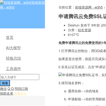
前端资源
网 - w3h5
当前位置：
前端资源网 - w3h5
>
申请腾讯云免费SSL证
Deshun 发布于 9年前 (201
分类：
站长资源
6107℃
首页
免费申请腾讯云的免费使用的
1
AI大模型
1.打开腾讯云控制台，用QQ或
经验总结
如果是首次使用，按提示完成实
2.实名认证完成后，点击“申请
工具插件
3.填写域名资料：
微信
Q Q
RSS订阅
通用名称-->你的域名
捐助名单
收藏本站
申请邮箱-->你的常用邮箱