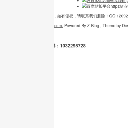
设置SSL后如何实现htt
百度站长平台https站点
本站内容
多整理于互联网，
如有侵权，请联系
我们删除！
QQ:
12092
Copyright
© 2026
W3H5.com.
Powered
By Z-Blog , Theme
by De
OpenClaw 龙虾交流群：
1032295728