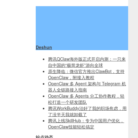
Deshun
腾讯QClaw海外版正式开启内测：一只来
自中国的“极简龙虾”游向全球
原生降临：微信官方推出ClawBot，支持
OpenClaw，附接入教程
OpenClaw 多 Agent 架构与 Telegram 机
器人全链路接入指南
OpenClaw 多 Agents 分工协作教程，轻
松打造一个研发团队
腾讯WorkBuddy治好了我的职场焦虑，用
了没半天我就卸载了
腾讯上线SkillHub：专为中国用户优化，
OpenClaw技能轻松搞定
站点动态