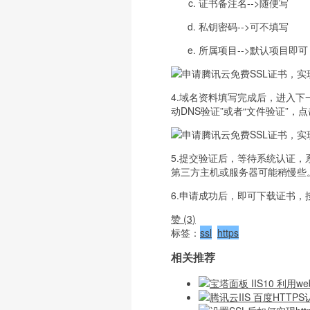
证书备注名-->随便写
私钥密码-->可不填写
所属项目-->默认项目即可
4.域名资料填写完成后，进入下
动DNS验证”或者“文件验证”
5.提交验证后，等待系统认证
第三方主机或服务器可能稍慢些
6.申请成功后，即可下载证书
赞 (
3
)
标签：
ssl
https
相关推荐
宝塔面板 IIS10 利用we
腾讯云IIS 百度HTT