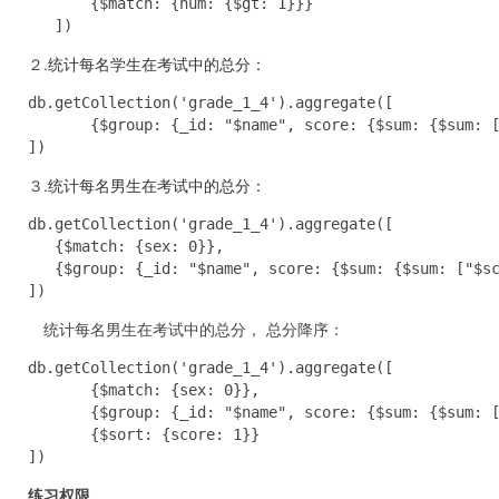
       {$match: {num: {$gt: 1}}}

   ])
２.
统计每名学生在考试中的总分：
db.getCollection('grade_1_4').aggregate([

       {$group: {_id: "$name", score: {$sum: {$sum: [
])
３.
统计每名男生在考试中的总分：
db.getCollection('grade_1_4').aggregate([

   {$match: {sex: 0}},

   {$group: {_id: "$name", score: {$sum: {$sum: ["$sc
])
统计每名男生在考试中的总分， 总分降序：
db.getCollection('grade_1_4').aggregate([

       {$match: {sex: 0}},

       {$group: {_id: "$name", score: {$sum: {$sum: [
       {$sort: {score: 1}}

])
练习权限