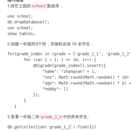
1.清空上面的
数据库：
school
use school;

db.dropDatabase();

use school;

show tables;
2.
创建一年级的3个班，并随机添加 10 名学生：
for(grade_index in (grade = ['grade_1_1', 'grade_1_2'
       for (var i = 1; i <= 10; i++) {

           db[grade[grade_index]].insert({

               "name": "zhangsan" + i,

               "sex": Math.round(Math.random() * 10) 
               "age": Math.round(Math.random() * 6) +
               "hobby": []

           });

       }

   }
3.
查看一年级二班
中的所有学生：
grade_1_2
db.getCollection('grade_1_2').find({})