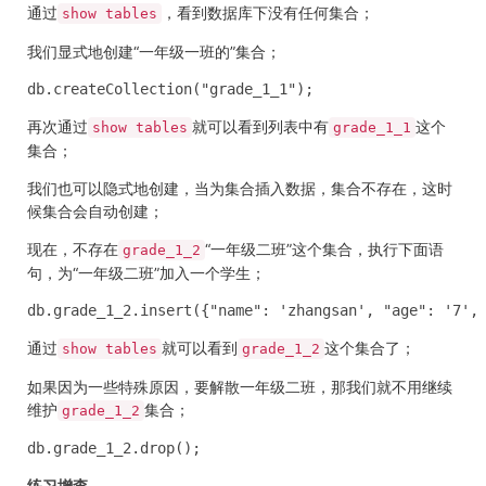
通过
，看到数据库下没有任何集合；
show tables
我们显式地创建“一年级一班的”集合；
db.createCollection("grade_1_1");
再次通过
就可以看到列表中有
这个
show tables
grade_1_1
集合；
我们
也可以隐式地创建，当为集合插入数据，集合不存在，这时
候集合会自动创建；
现在，不存在
“一年级二班”这个集合，执行下面语
grade_1_2
句，为“一年级二班”加入一个学生；
db.grade_1_2.insert({"name": 'zhangsan', "age": '7',
通过
就可以看到
这个集合了；
show tables
grade_1_2
如果
因为一些特殊原因，要解散一年级二班，那我们就不用继续
维护
集合；
grade_1_2
db.grade_1_2.drop();
练习增查