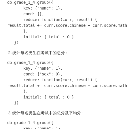
db.grade_1_4.group({

       key: {"name": 1},

       cond: {},

       reduce: function(curr, result) {

result.total += curr.score.chinese + curr.score.math 
       },

       initial: { total : 0 }

   })
２.
统计每名男生在考试中的总分：
db.grade_1_4.group({

       key: {"name": 1},

       cond: {"sex": 0},

       reduce: function(curr, result) {

result.total += curr.score.chinese + curr.score.math 
       },

       initial: { total : 0 }

   })
３.
统计每名男生在考试中的总分及平均分：
db.grade_1_4.group({

       key: {"name": 1},
