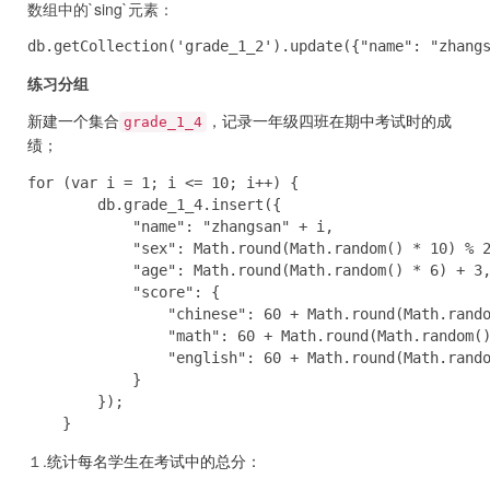
数组中的`sing`元素：
db.getCollection('grade_1_2').update({"name": "zhang
练习分组
新建一个集合
，记录一年级四班在期中考试时的成
grade_1_4
绩；
for (var i = 1; i <= 10; i++) {

        db.grade_1_4.insert({

            "name": "zhangsan" + i,

            "sex": Math.round(Math.random() * 10) % 2
            "age": Math.round(Math.random() * 6) + 3,
            "score": {

                "chinese": 60 + Math.round(Math.rando
                "math": 60 + Math.round(Math.random()
                "english": 60 + Math.round(Math.rando
            }

        });

    }
１.
统计每名学生在考试中的总分：