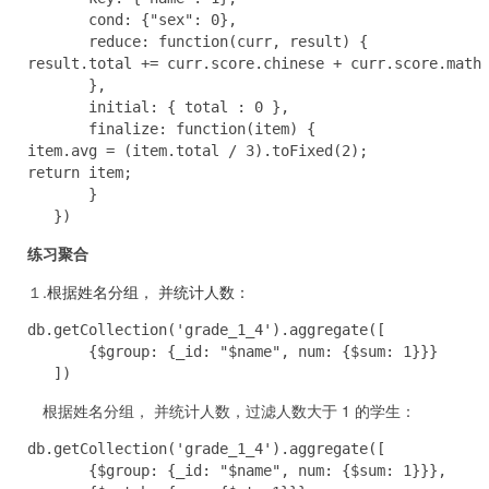
       cond: {"sex": 0},

       reduce: function(curr, result) {

result.total += curr.score.chinese + curr.score.math 
       },

       initial: { total : 0 },

       finalize: function(item) {

item.avg = (item.total / 3).toFixed(2);

return item;

       }

   })
练习聚合
１.
根据姓名分组， 并统计人数：
db.getCollection('grade_1_4').aggregate([

       {$group: {_id: "$name", num: {$sum: 1}}}

   ])
根据姓名分组， 并统计人数，过滤人数大于 1 的学生：
db.getCollection('grade_1_4').aggregate([

       {$group: {_id: "$name", num: {$sum: 1}}}, 
