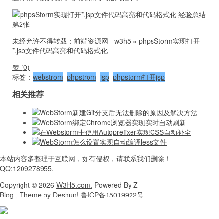
未经允许不得转载：
前端资源网 - w3h5
»
phpsStorm实现打开
*.jsp文件代码高亮和代码格式化
赞 (
0
)
标签：
webstrom
phpstrom
jsp
phpstorm打开jsp
相关推荐
WebStorm新建Git分支后无法删除的原因及解决方法
WebStorm绑定Chrome浏览器实现实时自动刷新
在Webstorm中使用Autoprefixer实现CSS自动补全
WebStorm怎么设置实现自动编译less文件
本站内容
多整理于互联网，
如有侵权，请联系
我们删除！
QQ:
1209278955
.
Copyright
© 2026
W3H5.com.
Powered
By Z-
Blog , Theme
by Deshun!
鲁ICP备15019922号