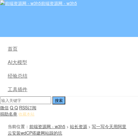
前端资源网 - w3h5
首页
AI大模型
经验总结
工具插件
微信
Q Q
RSS订阅
捐助名单
收藏本站
当前位置：
前端资源网 - w3h5
站长资源
写一写今天用阿里
>
>
云安装wdCP搭建网站踩的坑