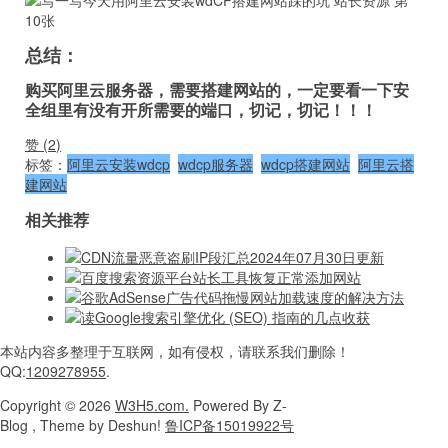
总结：
购买阿里云服务器，需要搭建网站的，一定要看一下安
全组里有没有开所需要的端口，切记，切记！！！
赞 (
2
)
标签：
阿里云安装wdcp
wdcp服务器
wdcp搭建网站
阿里云搭
建网站
相关推荐
CDN流量恶意盗刷IP段汇总2024年07月30日更新
百度搜索资源平台站长工具恢复正常添加网站
谷歌AdSense广告代码拖慢网站加载速度的解决方法
读Google搜索引擎优化 (SEO) 指南的几点收获
本站内容
多整理于互联网，
如有侵权，请联系
我们删除！
QQ:
1209278955
.
Copyright
© 2026
W3H5.com.
Powered
By Z-
Blog , Theme
by Deshun!
鲁ICP备15019922号