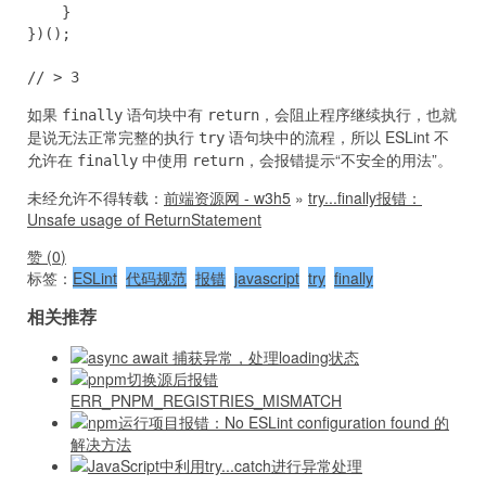
    }

})();

// > 3
如果
语句块中有
，会阻止程序继续执行，也就
finally
return
是说无法正常完整的执行
语句块中的流程，所以 ESLint 不
try
允许在
中使用
，会报错提示“不安全的用法”。
finally
return
未经允许不得转载：
前端资源网 - w3h5
»
try...finally报错：
Unsafe usage of ReturnStatement
赞 (
0
)
标签：
ESLint
代码规范
报错
javascript
try
finally
相关推荐
async await 捕获异常，处理loading状态
pnpm切换源后报错
ERR_PNPM_REGISTRIES_MISMATCH
npm运行项目报错：No ESLint configuration found 的
解决方法
JavaScript中利用try...catch进行异常处理