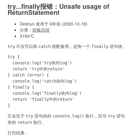
try...finally报错：Unsafe usage of
ReturnStatement
Deshun 发布于 6年前 (2020-12-18)
分类：
经验总结
3184℃
不仅可以和
搭配食用，还有一个
语句块。
try
catch
finally
try {

  console.log('try块内log')

  return 'try中的return'

} catch (error) {

  console.log('catch块内log')

} finally {

  console.log('finally块内log')

  return 'finally中的return'

}
它会先于
语句块的
执行，后与
语句
try
console.log()
try
块的
执行。
return
打印结果：