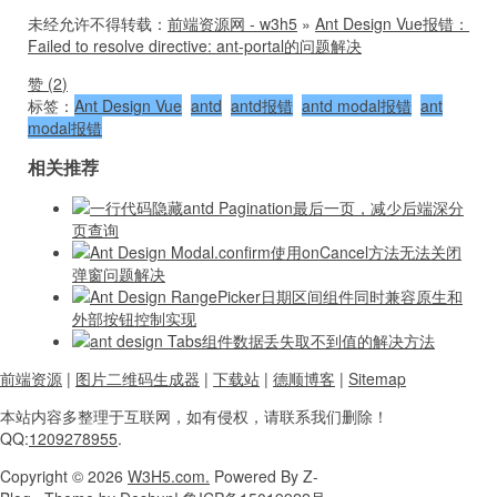
未经允许不得转载：
前端资源网 - w3h5
»
Ant Design Vue报错：
Failed to resolve directive: ant-portal的问题解决
赞 (
2
)
标签：
Ant Design Vue
antd
antd报错
antd modal报错
ant
modal报错
相关推荐
一行代码隐藏antd Pagination最后一页，减少后端深分
页查询
Ant Design Modal.confirm使用onCancel方法无法关闭
弹窗问题解决
Ant Design RangePicker日期区间组件同时兼容原生和
外部按钮控制实现
ant design Tabs组件数据丢失取不到值的解决方法
前端资源
|
图片二维码生成器
|
下载站
|
德顺博客
|
Sitemap
本站内容
多整理于互联网，
如有侵权，请联系
我们删除！
QQ:
1209278955
.
Copyright
© 2026
W3H5.com.
Powered
By Z-