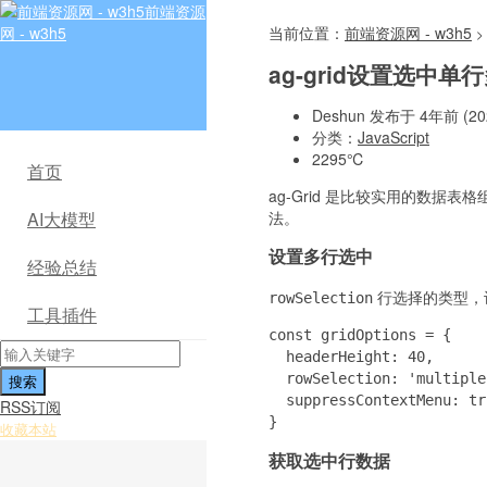
前端资源
网 - w3h5
当前位置：
前端资源网 - w3h5
>
ag-grid设置选中
Deshun 发布于 4年前 (202
分类：
JavaScript
2295℃
首页
ag-Grid 是比较实用的数
法。
AI大模型
设置多行选中
经验总结
行选择的类型，设置为 
rowSelection
工具插件
const gridOptions = {

  headerHeight: 40,

  rowSelection: 'multipl
  suppressContextMenu: tru
RSS订阅
}
收藏本站
获取选中行数据