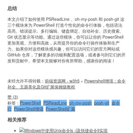
总结
本文介绍了如何使用 PSReadLine 、oh-my-posh 和 posh-git 这
三个模块来为 PowerShell 打造个性化的命令行体验，包括语法
高亮、错误提示、多行编辑、键盘绑定、自动补全、历史搜索、
Git 状态显示等功能。通过这些模块，你可以让你的 PowerShell
更加美观、方便和高效，从而提升你的命令行操作体验和生产
力。如果你对这些模块感兴趣，你可以访问它们的官方网站或
GitHub 仓库，了解更多的功能和配置选项，或者参与到它们的开
发和贡献中。希望本文能够对你有所帮助，感谢你的阅读！
未经允许不得转载：
前端资源网 - w3h5
»
Powershell增强：命令
补全、主题美化及Git扩展保姆级教程
赞 (
3
)
标签：
PowerShell
PSReadLine
oh-my-posh
posh-git
命令
行
PowerShell增强
PowerShell扩展
相关推荐
Windows中使用Unix命令ls -l及快捷命令ll实现