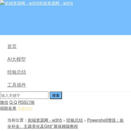
前端资源网 - w3h5
首页
AI大模型
经验总结
工具插件
微信
Q Q
RSS订阅
捐助名单
收藏本站
当前位置：
前端资源网 - w3h5
经验总结
Powershell增强：命
>
>
令补全、主题美化及Git扩展保姆级教程