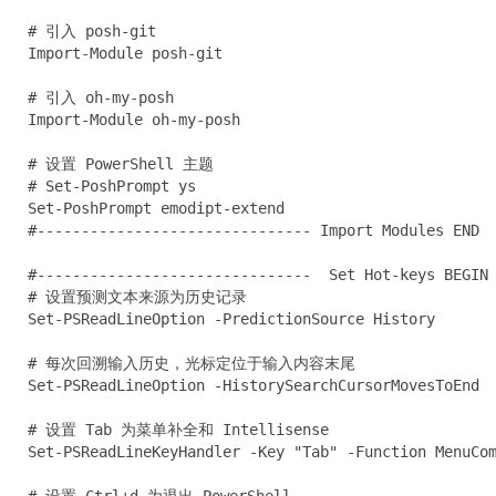
# 引入 posh-git

Import-Module posh-git

# 引入 oh-my-posh

Import-Module oh-my-posh

# 设置 PowerShell 主题

# Set-PoshPrompt ys

Set-PoshPrompt emodipt-extend

#------------------------------- Import Modules END  
#-------------------------------  Set Hot-keys BEGIN 
# 设置预测文本来源为历史记录

Set-PSReadLineOption -PredictionSource History

# 每次回溯输入历史，光标定位于输入内容末尾

Set-PSReadLineOption -HistorySearchCursorMovesToEnd

# 设置 Tab 为菜单补全和 Intellisense

Set-PSReadLineKeyHandler -Key "Tab" -Function MenuCom