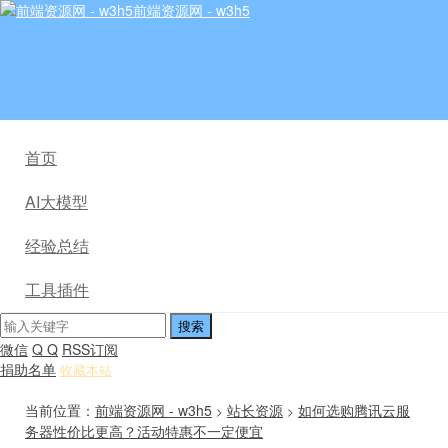
前端资源网 - w3h5
首页
AI大模型
经验总结
工具插件
微信
Q Q
RSS订阅
捐助名单
收藏本站
当前位置：
前端资源网 - w3h5
站长资源
如何选购腾讯云服
>
>
务器性价比更高？活动特惠不一定便宜