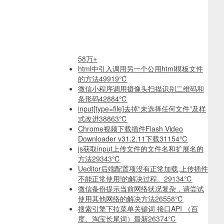
58万+
html中引入调用另一个公用html模板文件
的方法
49919℃
微信小程序调用摄像头扫描识别二维码和
条形码
42884℃
input[type=file]去掉“未选择任何文件”及样
式改进
38863℃
Chrome视频下载插件Flash Video
Downloader v31.2.11下载
31154℃
js获取input上传文件的文件名和扩展名的
方法
29343℃
Ueditor后端配置项没有正常加载,上传插件
不能正常使用!的解决过程。
29134℃
微信备份提示当前网络状况复杂，请尝试
使用其他网络的解决方法
26558℃
搜索引擎下拉菜单关键词 接口API （百
度、淘宝长尾词）最新
26374℃