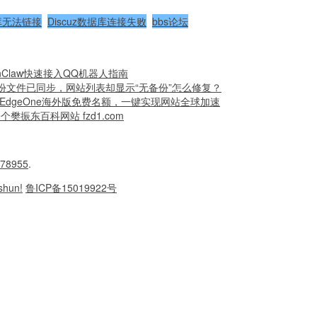
据库无法链接
Discuz数据库连接失败
bbs论坛
Claw快速接入QQ机器人指南
份文件已同步，网站列表却显示“无备份”怎么修复？
云EdgeOne海外版免费名额，一键实现网站全球加速
了一个樊振东百科网站 fzd1.com
78955
.
shun!
鲁ICP备15019922号