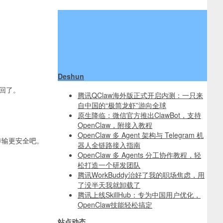
Deshun
找回了。
腾讯QClaw海外版正式开启内测：一只来
自中国的“极简龙虾”游向全球
原生降临：微信官方推出ClawBot，支持
OpenClaw，附接入教程
OpenClaw 多 Agent 架构与 Telegram 机
S 传输更安全吧。
器人全链路接入指南
OpenClaw 多 Agents 分工协作教程，轻
松打造一个研发团队
腾讯WorkBuddy治好了我的职场焦虑，用
了没半天我就卸载了
腾讯上线SkillHub：专为中国用户优化，
OpenClaw技能轻松搞定
站点动态