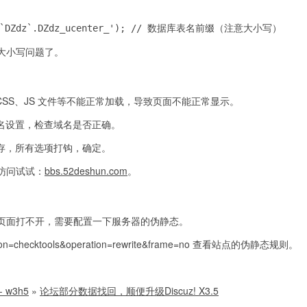
', '`DZdz`.DZdz_ucenter_'); // 数据库表名前缀（注意大小写）
大小写问题了。
 CSS、JS 文件等不能正常加载，导致页面不能正常显示。
域名设置，检查域名是否正确。
缓存，所有选项打钩，确定。
访问试试：
bbs.52deshun.com
。
页面打不开，需要配置一下服务器的伪静态。
on=checktools&operation=rewrite&frame=no 查看站点的伪静态规则。
 w3h5
»
论坛部分数据找回，顺便升级Discuz! X3.5