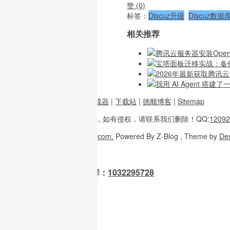
赞 (
0
)
标签：
Discuz升级
Discuz数
相关推荐
腾讯云服务器安装Open
宝塔面板迁移实战：备
2026年最新获取腾讯
我用 AI Agent 搭建
前端资源
|
图片二维码生成器
|
下载站
|
德顺博客
|
Sitemap
本站内容
多整理于互联网，
如有侵权，请联系
我们删除！
QQ:
12092
Copyright
© 2026
W3H5.com.
Powered
By Z-Blog , Theme
by
De
OpenClaw 龙虾交流群：
1032295728