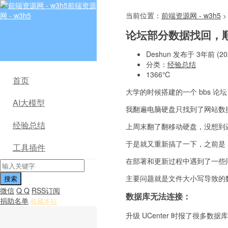
前端资源
网 - w3h5
当前位置：
前端资源网 - w3h5
>
论坛部分数据找回，顺便升
Deshun 发布于 3年前 (202
分类：
经验总结
1366℃
首页
大学的时候搭建的一个 bbs 
AI大模型
我翻遍电脑硬盘只找到了网站数
经验总结
上周末翻了翻移动硬盘，没想到还
于是就又重新搞了一下，之前是 Dis
工具插件
在部署和更新过程中遇到了一些
主要问题就是文件大小写导致的数
微信
Q Q
RSS订阅
数据库无法连接：
捐助名单
收藏本站
升级 UCenter 时报了很多数