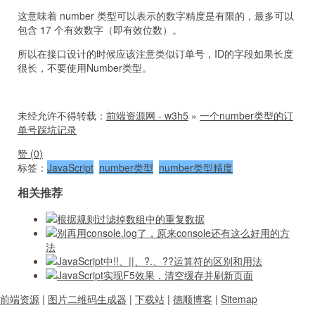
这意味着 number 类型可以表示的数字精度是有限的，最多可以
包含 17 个有效数字（即有效位数）。
所以在接口设计的时候应该注意类似订单号，ID的字段如果长度
很长，不要使用Number类型。
未经允许不得转载：
前端资源网 - w3h5
»
一个number类型的订
单号踩坑记录
赞 (
0
)
标签：
JavaScript
number类型
number类型精度
相关推荐
根据规则过滤掉数组中的重复数据
别再用console.log了，原来console还有这么好用的方
法
JavaScript中!!、||、?.、??运算符的区别和用法
JavaScript实现F5效果，清空缓存并刷新页面
前端资源
|
图片二维码生成器
|
下载站
|
德顺博客
|
Sitemap