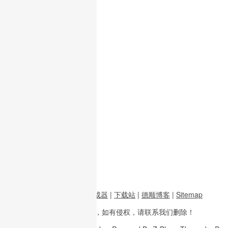
前端资源
|
图片二维码生成器
|
下载站
|
德顺博客
|
Sitemap
本站内容
多整理于互联网，
如有侵权，请联系
我们删除！