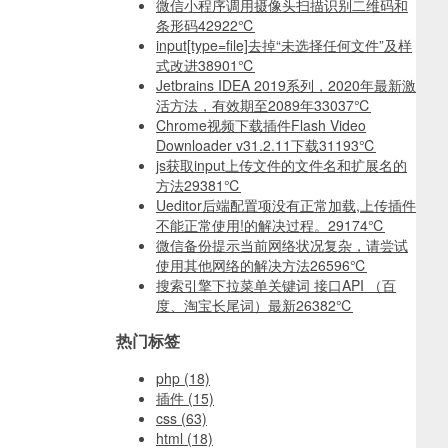
微信小程序调用摄像头扫描识别二维码和
条形码
42922℃
input[type=file]去掉“未选择任何文件”及样
式改进
38901℃
Jetbrains IDEA 2019系列，2020年最新激
活方法，有效期至2089年
33037℃
Chrome视频下载插件Flash Video
Downloader v31.2.11下载
31193℃
js获取input上传文件的文件名和扩展名的
方法
29381℃
Ueditor后端配置项没有正常加载,上传插件
不能正常使用!的解决过程。
29174℃
微信备份提示当前网络状况复杂，请尝试
使用其他网络的解决方法
26596℃
搜索引擎下拉菜单关键词 接口API （百
度、淘宝长尾词）最新
26382℃
热门标签
php
(18)
插件
(15)
css
(63)
html
(18)