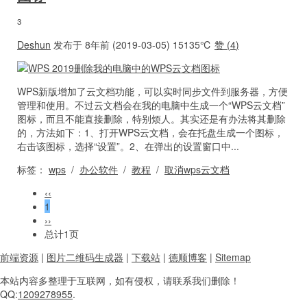
3
Deshun
发布于 8年前 (2019-03-05)
15135℃
赞 (
4
)
WPS新版增加了云文档功能，可以实时同步文件到服务器，方便
管理和使用。不过云文档会在我的电脑中生成一个“WPS云文档”
图标，而且不能直接删除，特别烦人。其实还是有办法将其删除
的，方法如下：1、打开WPS云文档，会在托盘生成一个图标，
右击该图标，选择“设置”。2、在弹出的设置窗口中...
标签：
wps
/
办公软件
/
教程
/
取消wps云文档
‹‹
1
››
总计1页
前端资源
|
图片二维码生成器
|
下载站
|
德顺博客
|
Sitemap
本站内容
多整理于互联网，
如有侵权，请联系
我们删除！
QQ:
1209278955
.