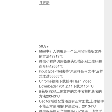
月更新
58万+
html中引入调用另一个公用html模板文件
的方法
49919℃
微信小程序调用摄像头扫描识别二维码和
条形码
42884℃
input[type=file]去掉“未选择任何文件”及样
式改进
38863℃
Chrome视频下载插件Flash Video
Downloader v31.2.11下载
31154℃
js获取input上传文件的文件名和扩展名的
方法
29343℃
Ueditor后端配置项没有正常加载,上传插件
不能正常使用!的解决过程。
29134℃
微信备份提示当前网络状况复杂，请尝试