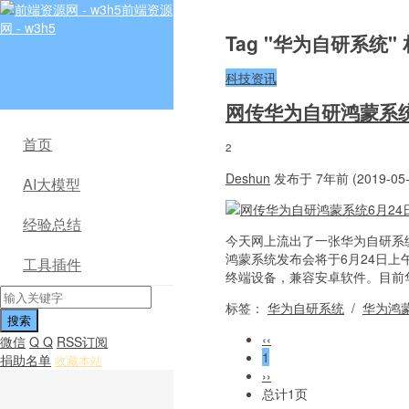
前端资源
网 - w3h5
Tag "华为自研系统"
科技资讯
网传华为自研鸿蒙系统
首页
2
Deshun
发布于 7年前 (2019-05-
AI大模型
经验总结
今天网上流出了一张华为自研系统
鸿蒙系统发布会将于6月24日
工具插件
终端设备，兼容安卓软件。目前华
标签：
华为自研系统
/
华为鸿
‹‹
微信
Q Q
RSS订阅
1
捐助名单
收藏本站
››
总计1页