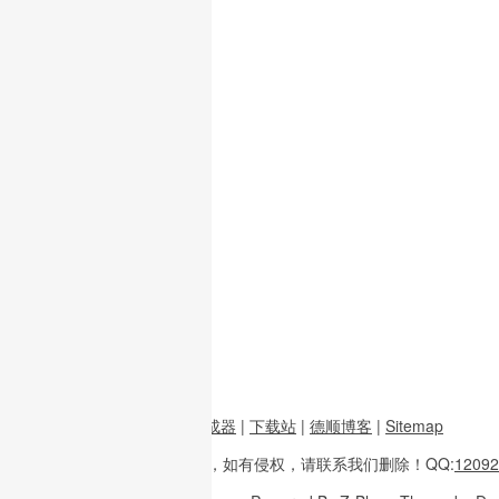
前端资源
|
图片二维码生成器
|
下载站
|
德顺博客
|
Sitemap
本站内容
多整理于互联网，
如有侵权，请联系
我们删除！
QQ:
12092