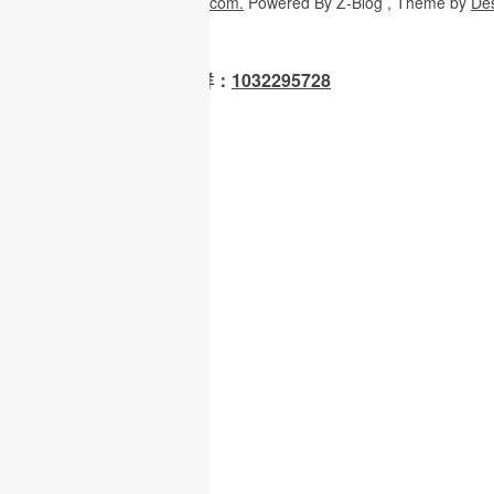
Copyright
© 2026
W3H5.com.
Powered
By Z-Blog , Theme
by
De
OpenClaw 龙虾交流群：
1032295728