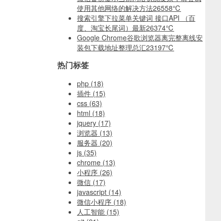
使用其他网络的解决方法
26558℃
搜索引擎下拉菜单关键词 接口API （百
度、淘宝长尾词）最新
26374℃
Google Chrome谷歌浏览器离完整离线安
装包下载地址整理总汇
23197℃
热门标签
php
(18)
插件
(15)
css
(63)
html
(18)
jquery
(17)
浏览器
(13)
服务器
(20)
js
(35)
chrome
(13)
小程序
(26)
微信
(17)
javascript
(14)
微信小程序
(18)
人工智能
(15)