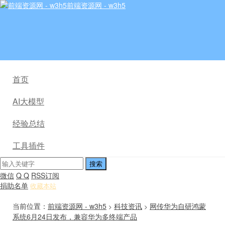
前端资源网 - w3h5
首页
AI大模型
经验总结
工具插件
微信
Q Q
RSS订阅
捐助名单
收藏本站
当前位置：
前端资源网 - w3h5
科技资讯
网传华为自研鸿蒙
>
>
系统6月24日发布，兼容华为多终端产品