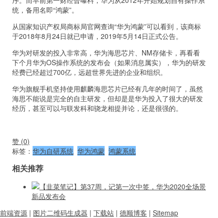
统，备用名即“鸿蒙”。
从国家知识产权局商标局官网查询“华为鸿蒙”可以看到，该商标
于2018年8月24日就已申请，2019年5月14日正式公告。
华为对研发的投入非常高，华为海思芯片、NM存储卡，再看看
下个月华为OS操作系统的发布会（如果消息属实），华为的研发
经费已经超过700亿，远超世界先进的企业和组织。
华为旗舰手机坚持使用麒麟海思芯片已经有几年的时间了，虽然
海思不能说是完全的自主研发，但却是是华为投入了很大的研发
经历，甚至可以与联发科和骁龙相提并论，还是很强的。
赞 (
0
)
标签：
华为自研系统
华为鸿蒙
鸿蒙系统
相关推荐
【韭菜笔记】第37周，记第一次中签，华为2020全场景
新品发布会
前端资源
|
图片二维码生成器
|
下载站
|
德顺博客
|
Sitemap