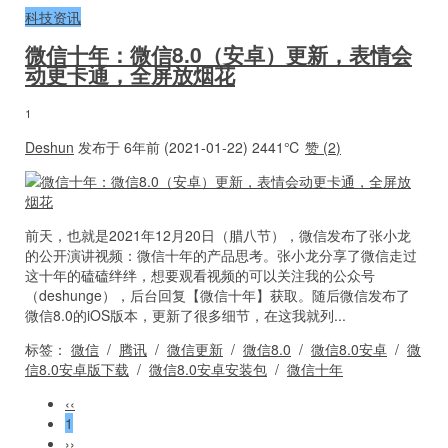
科技资讯
微信十年：微信8.0（安卓）更新，表情会
动更卡通，全屏放烟花
1
Deshun
发布于 6年前 (2021-01-22)
2441℃
赞 (
2
)
前天，也就是2021年12月20日（腊八节），微信发布了张小龙
的公开演讲视频：微信十年的产品思考。张小龙分享了微信走过
这十年的磕磕绊绊，想要观看视频的可以关注我的公众号
（deshunge），后台回复【微信十年】获取。随后微信发布了
微信8.0的iOS版本，更新了很多细节，在这我就列...
标签：
微信
/
腾讯
/
微信更新
/
微信8.0
/
微信8.0安卓
/
微
信8.0安卓版下载
/
微信8.0安卓安装包
/
微信十年
‹‹
1
››