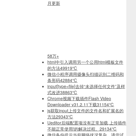
月更新
58万+
html中引入调用另一个公用html模板文件
的方法
49919℃
微信小程序调用摄像头扫描识别二维码和
条形码
42884℃
input[type=file]去掉“未选择任何文件”及样
式改进
38863℃
Chrome视频下载插件Flash Video
Downloader v31.2.11下载
31154℃
js获取input上传文件的文件名和扩展名的
方法
29343℃
Ueditor后端配置项没有正常加载,上传插件
不能正常使用!的解决过程。
29134℃
微信备份提示当前网络状况复杂，请尝试