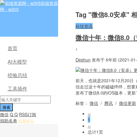
前端资源
网 - w3h5
Tag "微信8.0安卓"
科技资讯
微信十年：微信8.0
首页
1
Deshun
发布于 6年前 (2021-01-
AI大模型
经验总结
前天，也就是2021年12月2
信走过这十年的磕磕绊绊，想要观
工具插件
发布了微信8.0的iOS版本，更新
标签：
微信
/
腾讯
/
微信更新
‹‹
微信
Q Q
RSS订阅
1
捐助名单
收藏本站
››
总计1页