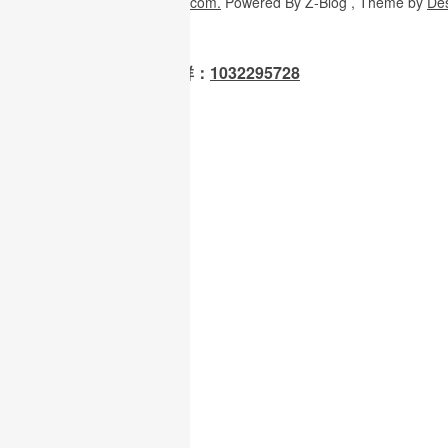
Copyright
© 2026
W3H5.com.
Powered
By Z-Blog , Theme
by
De
OpenClaw 龙虾交流群：
1032295728