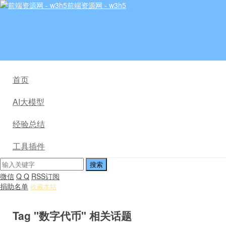
前端资源网 - w3h5
首页
AI大模型
经验总结
工具插件
微信
Q Q
RSS订阅
捐助名单
收藏本站
Tag "数字代币" 相关话题