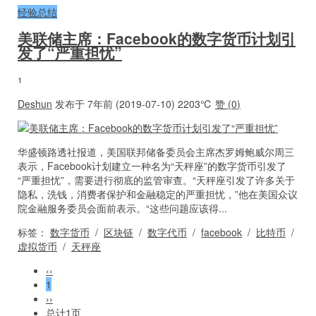
经验总结
美联储主席：Facebook的数字货币计划引
发了“严重担忧”
1
Deshun
发布于 7年前 (2019-07-10)
2203℃
赞 (
0
)
华盛顿路透社报道，美国联邦储备委员会主席杰罗姆鲍威尔周三
表示，Facebook计划建立一种名为“天秤座”的数字货币引发了
“严重担忧”，需要进行彻底的监管审查。“天秤座引发了许多关于
隐私，洗钱，消费者保护和金融稳定的严重担忧，”他在美国众议
院金融服务委员会面前表示。“这些问题应该得...
标签：
数字货币
/
区块链
/
数字代币
/
facebook
/
比特币
/
虚拟货币
/
天秤座
‹‹
1
››
总计1页