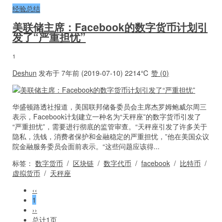
经验总结
美联储主席：Facebook的数字货币计划引
发了“严重担忧”
1
Deshun
发布于 7年前 (2019-07-10)
2214℃
赞 (
0
)
华盛顿路透社报道，美国联邦储备委员会主席杰罗姆鲍威尔周三
表示，Facebook计划建立一种名为“天秤座”的数字货币引发了
“严重担忧”，需要进行彻底的监管审查。“天秤座引发了许多关于
隐私，洗钱，消费者保护和金融稳定的严重担忧，”他在美国众议
院金融服务委员会面前表示。“这些问题应该得...
标签：
数字货币
/
区块链
/
数字代币
/
facebook
/
比特币
/
虚拟货币
/
天秤座
‹‹
1
››
总计1页