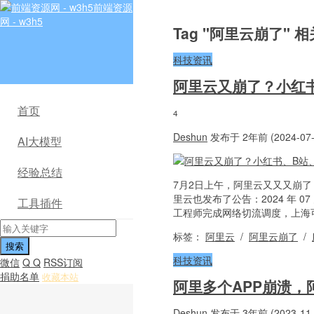
前端资源
网 - w3h5
Tag "阿里云崩了" 
科技资讯
阿里云又崩了？小红
首页
4
Deshun
发布于 2年前 (2024-07-
AI大模型
经验总结
7月2日上午，阿里云又又又崩
里云也发布了公告：2024 年 07
工具插件
工程师完成网络切流调度，上海可用
标签：
阿里云
/
阿里云崩了
/
科技资讯
微信
Q Q
RSS订阅
捐助名单
收藏本站
阿里多个APP崩溃，
Deshun
发布于 3年前 (2023-11-