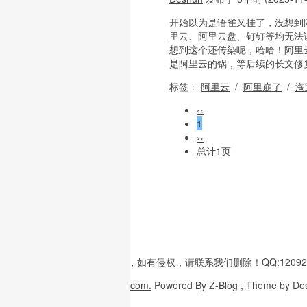
开始以为是语雀又挂了，没想到
里云、阿里云盘、钉钉等均无法访问
想到这个还传染呢，哈哈！阿里
是阿里云的锅，等后续的长文修复
标签：
阿里云
/
阿里崩了
/
淘
‹‹
1
››
总计1页
本站内容
多整理于互联网，
如有侵权，请联系
我们删除！
QQ:
12092
Copyright
© 2026
W3H5.com.
Powered
By Z-Blog , Theme
by De