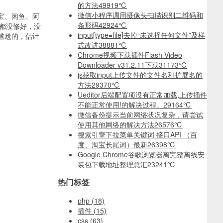
的方法
49919℃
微信小程序调用摄像头扫描识别二维码和
宝、闲鱼、阿
条形码
42924℃
天都没修好，没
input[type=file]去掉“未选择任何文件”及样
尴尬的，估计
式改进
38881℃
Chrome视频下载插件Flash Video
Downloader v31.2.11下载
31173℃
js获取input上传文件的文件名和扩展名的
方法
29370℃
Ueditor后端配置项没有正常加载,上传插件
不能正常使用!的解决过程。
29164℃
微信备份提示当前网络状况复杂，请尝试
使用其他网络的解决方法
26576℃
搜索引擎下拉菜单关键词 接口API （百
度、淘宝长尾词）最新
26398℃
Google Chrome谷歌浏览器离完整离线安
装包下载地址整理总汇
23241℃
热门标签
php
(18)
插件
(15)
css
(63)