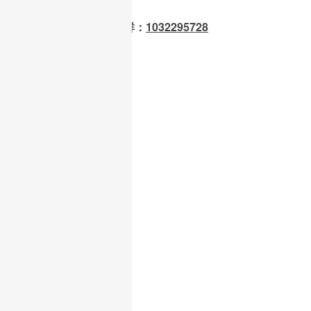
OpenClaw 龙虾交流群：
1032295728