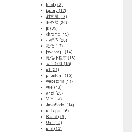
html
(18)
jquery
(17)
浏览器
(13)
服务器
(20)
js
(35)
chrome
(13)
小程序
(26)
微信
(17)
javascript
(14)
微信小程序
(18)
人工智能
(15)
git
(21)
phpstorm
(15)
webstorm
(14)
vue
(43)
antd
(29)
Vue
(14)
JavaScript
(14)
uni-app
(16)
React
(19)
Umi
(12)
umi
(15)