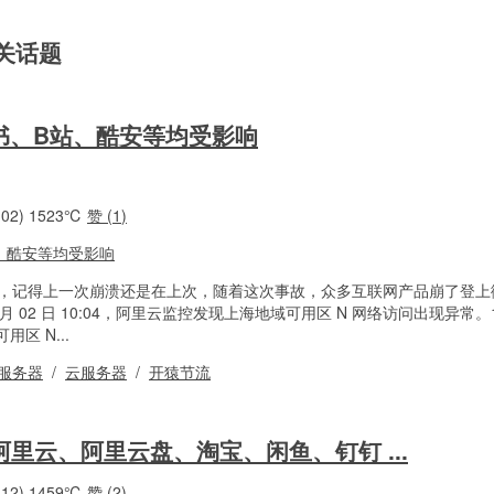
相关话题
书、B站、酷安等均受影响
02)
1523℃
赞 (
1
)
了，记得上一次崩溃还是在上次，随着这次事故，众多互联网产品崩了登上
 月 02 日 10:04，阿里云监控发现上海地域可用区 N 网络访问出现异常。1
区 N...
服务器
/
云服务器
/
开猿节流
阿里云、阿里云盘、淘宝、闲鱼、钉钉 ...
12)
1459℃
赞 (
2
)