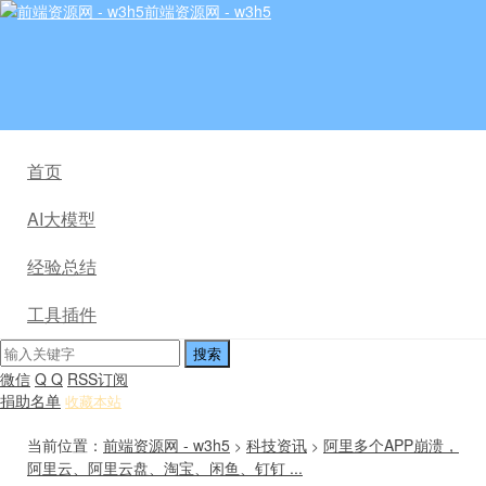
前端资源网 - w3h5
首页
AI大模型
经验总结
工具插件
微信
Q Q
RSS订阅
捐助名单
收藏本站
当前位置：
前端资源网 - w3h5
科技资讯
阿里多个APP崩溃，
>
>
阿里云、阿里云盘、淘宝、闲鱼、钉钉 ...