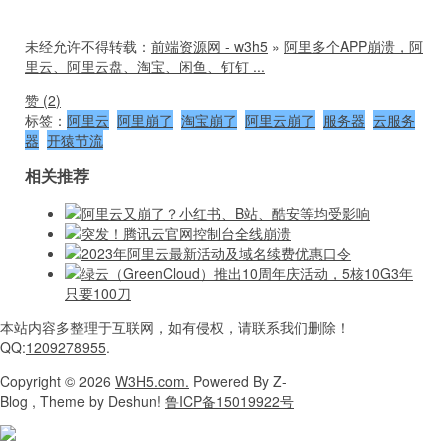
未经允许不得转载：
前端资源网 - w3h5
»
阿里多个APP崩溃，阿
里云、阿里云盘、淘宝、闲鱼、钉钉 ...
赞 (
2
)
标签：
阿里云
阿里崩了
淘宝崩了
阿里云崩了
服务器
云服务
器
开猿节流
相关推荐
阿里云又崩了？小红书、B站、酷安等均受影响
突发！腾讯云官网控制台全线崩溃
2023年阿里云最新活动及域名续费优惠口令
绿云（GreenCloud）推出10周年庆活动，5核10G3年
只要100刀
本站内容
多整理于互联网，
如有侵权，请联系
我们删除！
QQ:
1209278955
.
Copyright
© 2026
W3H5.com.
Powered
By Z-
Blog , Theme
by Deshun!
鲁ICP备15019922号