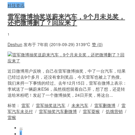
科技资讯
雷军微博抽奖送蔚来汽车，9个月未兑奖，
还把微博删了？回应来了
1
Deshun
发布于 7年前 (2019-09-29)
3139℃
赞 (
0
)
近日微博用户反映，自己在雷军微博抽奖，中了一台汽车，结果
已经过去9个多月，还没有拿到奖品，今天雷军也被上了热搜。
我们来捋一下事情的经过。去年12月15日，雷军在微博上表示：
李斌送了一辆蔚来ES6，虽然很想留着自己开，想了想，还是转
送给米粉吧！发起了一个微博抽奖，24日开奖，将这台...
标签：
雷军
/
雷军抽奖送汽车
/
未来汽车
/
雷军删微博
/
雷
军汽车未兑付
/
雷军抽奖汽车删微博
/
雷军耍猴
/
饥饿营销
/
雷猴
‹‹
1