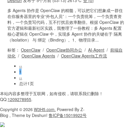
Deshun
发布于 5个月前 (03-13)
2613℃
赞 (
0
)
多 Agents 协作是 OpenClaw 的精髓，可以把它们想象成一群住
在你服务器里的专业“外包人员”：一个负责统筹，一个负责查资
料，一个负责写代码，互不打扰且效率翻倍。根据 OpenClaw 的
官方逻辑和最新社区实践，我整理了一份教程：多 Agents 配置
核心逻辑在 OpenClaw 中，实现多 Agent 协作的关键在于 隔离
（Isolation） 与 绑定（Binding）。1、物理目录...
标签：
OpenClaw
/
OpenClaw协同办公
/
AI-Agent
/
前端自
动化
/
OpenClaw Agents
/
OpenClaw Agents工作流
‹‹
1
››
总计1页
本站内容
多整理于互联网，
如有侵权，请联系
我们删除！
QQ:
1209278955
.
Copyright
© 2026
W3H5.com.
Powered
By Z-
Blog , Theme
by Deshun!
鲁ICP备15019922号