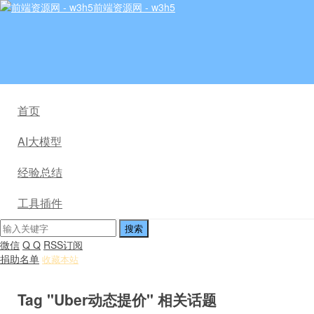
前端资源网 - w3h5
首页
AI大模型
经验总结
工具插件
微信
Q Q
RSS订阅
捐助名单
收藏本站
Tag "Uber动态提价" 相关话题