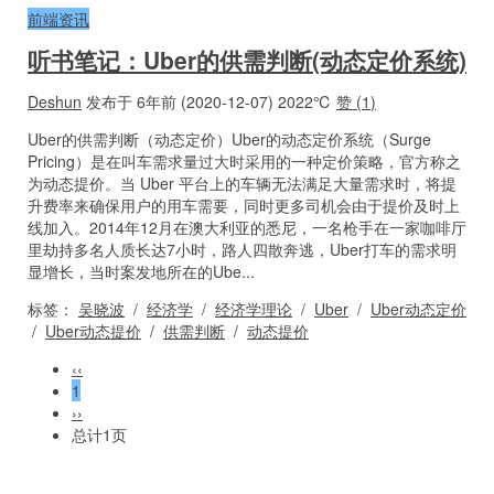
前端资讯
听书笔记：Uber的供需判断(动态定价系统)
Deshun
发布于 6年前 (2020-12-07)
2022℃
赞 (
1
)
Uber的供需判断（动态定价）Uber的动态定价系统（Surge
Pricing）是在叫车需求量过大时采用的一种定价策略，官方称之
为动态提价。当 Uber 平台上的车辆无法满足大量需求时，将提
升费率来确保用户的用车需要，同时更多司机会由于提价及时上
线加入。2014年12月在澳大利亚的悉尼，一名枪手在一家咖啡厅
里劫持多名人质长达7小时，路人四散奔逃，Uber打车的需求明
显增长，当时案发地所在的Ube...
标签：
吴晓波
/
经济学
/
经济学理论
/
Uber
/
Uber动态定价
/
Uber动态提价
/
供需判断
/
动态提价
‹‹
1
››
总计1页