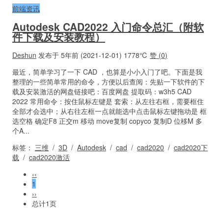
前端资讯
Autodesk CAD2022 入门命令总汇（附软
件下载及安装教程）
Deshun
发布于 5年前 (2021-12-01)
1778℃
赞 (
0
)
最近，简单学习了一下 CAD ，也算是小小入门了吧。下面是我
整理的一些简单常用的命令，方便以后查阅：先贴一下软件的下
载及安装激活的网盘链接吧：百度网盘 提取码：w3h5 CAD
2022 常用命令：按住鼠标左键是 套索：从左往右框，需要框住
全部才会选中；从右往左框一点就能选中点击鼠标左键拖动是 框
选空格 确定F8 正交m 移动 move复制 copyco 复制D 位移M 多
个A...
标签：
三维
/
3D
/
Autodesk
/
cad
/
cad2020
/
cad2020下
载
/
cad2020激活
‹‹
1
››
总计1页