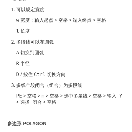
可以规定宽度
宽度：
>
>
>
w
输入起点
空格
端入终点
空格
长度
l
多段线可以花圆弧
切换到圆弧
A
半径
R
/ 按住
切换方向
D
Ctrl
多线个段闭合（组合）为多段线
>
>
>
>
>
>
PE
空格
m
空格
选中多条线
空格
输入 Y
>
>
选择 闭合
空格
多边形 POLYGON