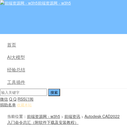
前端资源网 - w3h5
首页
AI大模型
经验总结
工具插件
微信
Q Q
RSS订阅
捐助名单
收藏本站
当前位置：
前端资源网 - w3h5
前端资讯
Autodesk CAD2022
>
>
入门命令总汇（附软件下载及安装教程）