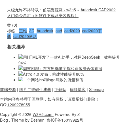
未经允许不得转载：
前端资源网 - w3h5
»
Autodesk CAD2022
入门命令总汇（附软件下载及安装教程）
赞 (
0
)
标签：
三维
3D
Autodesk
cad
cad2020
cad2020下
载
cad2020激活
相关推荐
用HTML开发了一款AI助手，对标DeepSeek，效率提升
94%
周末闲聊：东方甄选董宇辉和俞敏洪合体直播
Astro 4.0 发布，构建性能提升80%
一个网站ico和logo导致的流量翻倍
前端资源
|
图片二维码生成器
|
下载站
|
德顺博客
|
Sitemap
本站内容
多整理于互联网，
如有侵权，请联系
我们删除！
QQ:
1209278955
.
Copyright
© 2026
W3H5.com.
Powered
By Z-
Blog , Theme
by
Deshun!
鲁ICP备15019922号