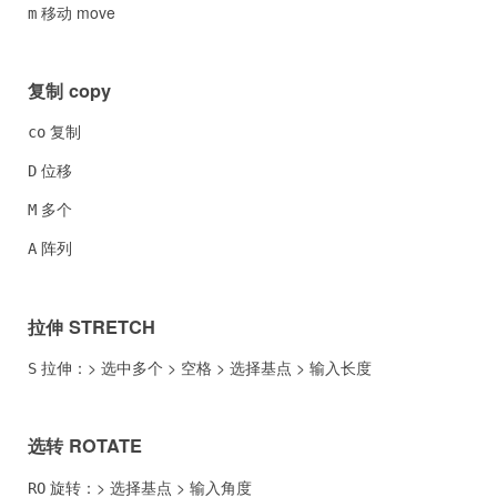
移动 move
m
复制 copy
复制
co
位移
D
多个
M
阵列
A
拉伸 STRETCH
拉伸：> 选中多个 > 空格 > 选择基点 > 输入长度
S
选转 ROTATE
旋转：> 选择基点 > 输入角度
RO