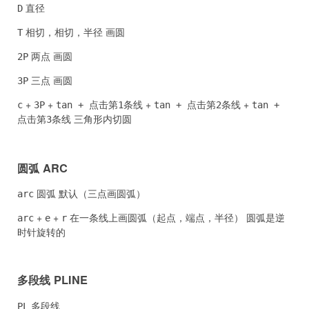
直径
D
相切，相切，半径 画圆
T
两点 画圆
2P
三点 画圆
3P
+
+
+
+
c
3P
tan + 点击第1条线
tan + 点击第2条线
tan +
三角形内切圆
点击第3条线
圆弧 ARC
圆弧 默认（三点画圆弧）
arc
+
+
在一条线上画圆弧（起点，端点，半径） 圆弧是逆
arc
e
r
时针旋转的
多段线 PLINE
多段线
PL