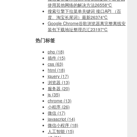
使用其他网络的解决方法
26558℃
搜索引擎下拉菜单关键词 接口API （百
度、淘宝长尾词）最新
26374℃
Google Chrome谷歌浏览器离完整离线安
装包下载地址整理总汇
23197℃
热门标签
php
(18)
插件
(15)
css
(63)
html
(18)
jquery
(17)
浏览器
(13)
服务器
(20)
js
(35)
chrome
(13)
小程序
(26)
微信
(17)
javascript
(14)
微信小程序
(18)
人工智能
(15)