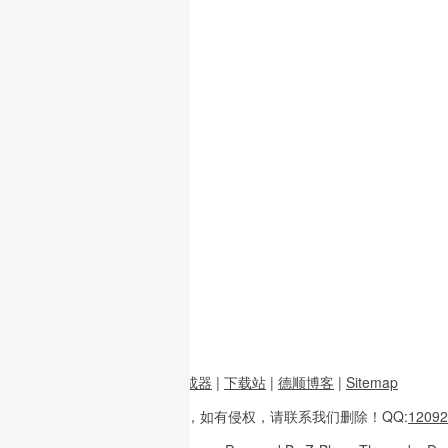
前端资源
|
图片二维码生成器
|
下载站
|
德顺博客
|
Sitemap
本站内容
多整理于互联网，
如有侵权，请联系
我们删除！
QQ:
12092