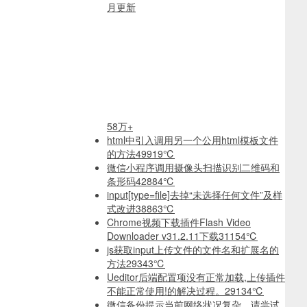
月更新
58万+
html中引入调用另一个公用html模板文件
的方法
49919℃
微信小程序调用摄像头扫描识别二维码和
条形码
42884℃
input[type=file]去掉“未选择任何文件”及样
式改进
38863℃
Chrome视频下载插件Flash Video
Downloader v31.2.11下载
31154℃
js获取input上传文件的文件名和扩展名的
方法
29343℃
Ueditor后端配置项没有正常加载,上传插件
不能正常使用!的解决过程。
29134℃
微信备份提示当前网络状况复杂，请尝试