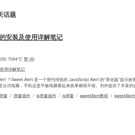
相关话题
窗插件的安装及使用详解笔记
25)
7094℃
赞 (
8
)
t ？Sweet Alert 是一个替代传统的 JavaScript Alert 的“美化版”提示效果
是台式电脑，手机还是平板电脑看起来效果都很不错。另外提供了丰富的自定
rt弹窗
/
弹窗插件
/
js弹窗插件
/
js弹窗
/
sweetAlert教程
/
sweetAl