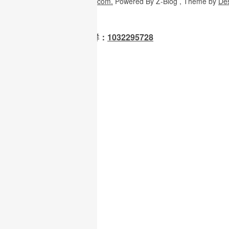
Copyright
© 2026
W3H5.com.
Powered
By Z-Blog , Theme
by
De
OpenClaw 龙虾交流群：
1032295728