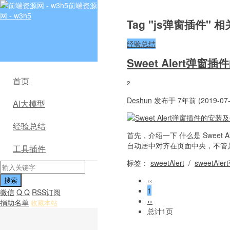
前端资源
网 - w3h5
Tag "js弹窗插件" 
经验总结
Sweet Alert弹
首页
2
Deshun
发布于 7年前 (2019-07-
AI大模型
经验总结
首先，介绍一下 什么是 Sweet Aler
自动居中对齐在页面中央，不管
工具插件
标签：
sweetAlert
/
sweetAle
‹‹
1
微信
Q Q
RSS订阅
››
捐助名单
收藏本站
总计1页