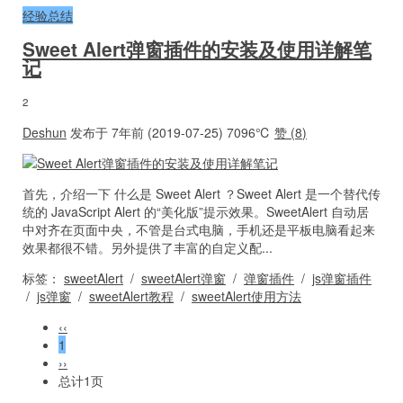
经验总结
Sweet Alert弹窗插件的安装及使用详解笔
记
2
Deshun
发布于 7年前 (2019-07-25)
7096℃
赞 (
8
)
首先，介绍一下 什么是 Sweet Alert ？Sweet Alert 是一个替代传
统的 JavaScript Alert 的“美化版”提示效果。SweetAlert 自动居
中对齐在页面中央，不管是台式电脑，手机还是平板电脑看起来
效果都很不错。另外提供了丰富的自定义配...
标签：
sweetAlert
/
sweetAlert弹窗
/
弹窗插件
/
js弹窗插件
/
js弹窗
/
sweetAlert教程
/
sweetAlert使用方法
‹‹
1
››
总计1页