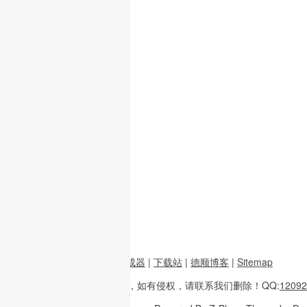
前端资源
|
图片二维码生成器
|
下载站
|
德顺博客
|
Sitemap
本站内容
多整理于互联网，
如有侵权，请联系
我们删除！
QQ:
12092