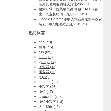
使用其他网络的解决方法
26558℃
搜索引擎下拉菜单关键词 接口API （百
度、淘宝长尾词）最新
26374℃
Google Chrome谷歌浏览器离完整离线安
装包下载地址整理总汇
23197℃
热门标签
php
(18)
插件
(15)
css
(63)
html
(18)
jquery
(17)
浏览器
(13)
服务器
(20)
js
(35)
chrome
(13)
小程序
(26)
微信
(17)
javascript
(14)
微信小程序
(18)
人工智能
(15)