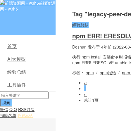
前端资源
网 - w3h5
Tag "legacy-peer
经验总结
npm ERR! ERESOLV
首页
Deshun
发布于 4年前 (2022-08-
执行 npm install 安装命令时报错：
AI大模型
npm ERR! ERESOLVE unable to 
经验总结
标签：
npm
/
npm报错
/
npm
‹‹
工具插件
1
››
总计1页
微信
Q Q
RSS订阅
捐助名单
收藏本站