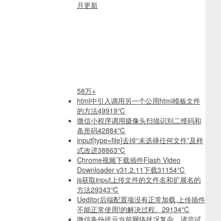
月更新
58万+
html中引入调用另一个公用html模板文件
的方法
49919℃
微信小程序调用摄像头扫描识别二维码和
条形码
42884℃
input[type=file]去掉“未选择任何文件”及样
式改进
38863℃
Chrome视频下载插件Flash Video
Downloader v31.2.11下载
31154℃
js获取input上传文件的文件名和扩展名的
方法
29343℃
Ueditor后端配置项没有正常加载,上传插件
不能正常使用!的解决过程。
29134℃
微信备份提示当前网络状况复杂，请尝试