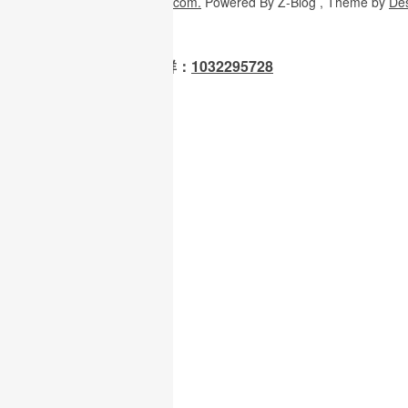
Copyright
© 2026
W3H5.com.
Powered
By Z-Blog , Theme
by
De
OpenClaw 龙虾交流群：
1032295728