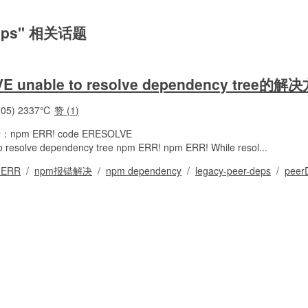
-deps" 相关话题
E unable to resolve dependency tree的解
05)
2337℃
赞 (
1
)
npm ERR! code ERESOLVE
resolve dependency tree npm ERR! npm ERR! While resol...
 ERR
/
npm报错解决
/
npm dependency
/
legacy-peer-deps
/
peer