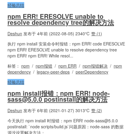
经验总结
npm ERR! ERESOLVE unable to
resolve dependency tree的解决方法
Deshun
发布于 4年前 (2022-08-05)
2340℃
赞 (
1
)
执行 npm install 安装命令时报错：npm ERR! code ERESOLVE
npm ERR! ERESOLVE unable to resolve dependency tree
npm ERR! npm ERR! While resol...
标签：
npm
/
npm报错
/
npm ERR
/
npm报错解决
/
npm
dependency
/
legacy-peer-deps
/
peerDependency
经验总结
npm install报错：npm ERR!
node-
sass@5.0.0
postinstall的解决方法
Deshun
发布于 6年前 (2021-01-27)
3013℃
赞 (
2
)
今天执行 npm install 时报错：npm ERR!
node-sass@5.0.0
postinstall: `node scripts/build.js`问题原因：node-sass 的数据
源没设置解决方法：