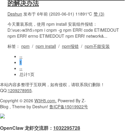
的解决办法
Deshun
发布于 6年前 (2020-06-01)
11891℃
赞 (
3
)
今天重装系统，使用 npm install 安装组件报错：
D:\vue>w3h5>npm i cnpm -g npm ERR! code ETIMEDOUT
npm ERR! errno ETIMEDOUT npm ERR! network&...
标签：
npm
/
npm install
/
npm报错
/
npm不能安装
‹‹
1
››
总计1页
本站内容
多整理于互联网，
如有侵权，请联系
我们删除！
QQ:
1209278955
.
Copyright
© 2026
W3H5.com.
Powered
By Z-
Blog , Theme
by Deshun!
鲁ICP备15019922号
OpenClaw 龙虾交流群：
1032295728