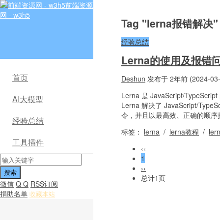
前端资源
网 - w3h5
Tag "lerna报错解决
经验总结
Lerna的使用及报错
首页
Deshun
发布于 2年前 (2024-03-
Lerna 是 JavaScript/T
AI大模型
Lerna 解决了 JavaScrip
令，并且以最高效、正确的顺序执
经验总结
标签：
lerna
/
lerna教程
/
le
工具插件
‹‹
1
››
总计1页
微信
Q Q
RSS订阅
捐助名单
收藏本站