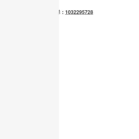
OpenClaw 龙虾交流群：
1032295728