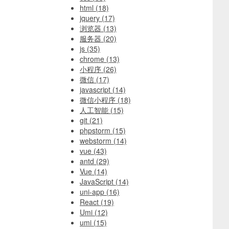
html
(18)
jquery
(17)
浏览器
(13)
服务器
(20)
js
(35)
chrome
(13)
小程序
(26)
微信
(17)
javascript
(14)
微信小程序
(18)
人工智能
(15)
git
(21)
phpstorm
(15)
webstorm
(14)
vue
(43)
antd
(29)
Vue
(14)
JavaScript
(14)
uni-app
(16)
React
(19)
Umi
(12)
umi
(15)