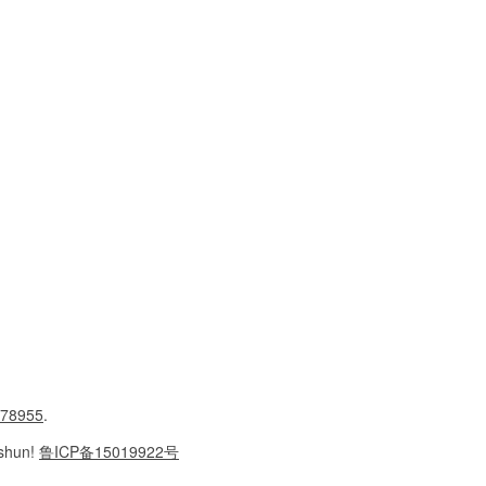
78955
.
shun!
鲁ICP备15019922号