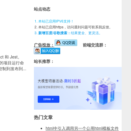
站点动态
本站已启用IPV6支持！
本站已启用https，访问遇到问题可联系我反馈。
新增百度/谷歌搜索：
结果更全、更灵活。
广告投放：
前端交流群：
 和 Jest。
站长推荐：
数量的项目运行命
制到发布到...
热门文章
html中引入调用另一个公用html模板文件