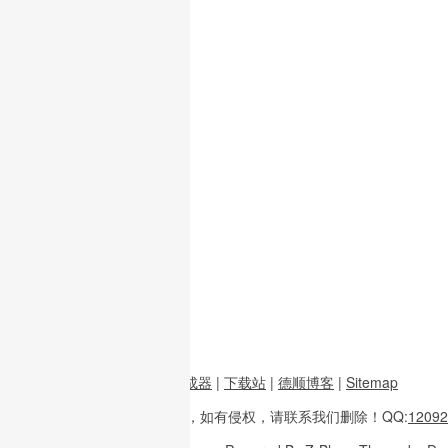
前端资源
|
图片二维码生成器
|
下载站
|
德顺博客
|
Sitemap
本站内容
多整理于互联网，
如有侵权，请联系
我们删除！
QQ:
12092