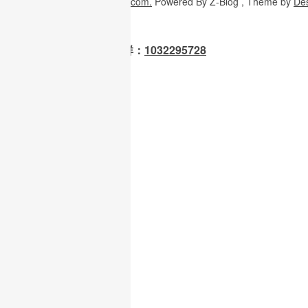
Copyright
© 2026
W3H5.com.
Powered
By Z-Blog , Theme
by
De
OpenClaw 龙虾交流群：
1032295728