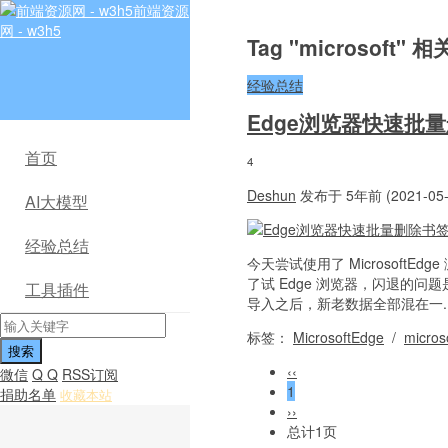
前端资源
网 - w3h5
Tag "microsoft" 
经验总结
Edge浏览器快速批
首页
4
Deshun
发布于 5年前 (2021-05-
AI大模型
经验总结
今天尝试使用了 Microsoft
了试 Edge 浏览器，闪退的问题
工具插件
导入之后，新老数据全部混在一..
标签：
MicrosoftEdge
/
micros
‹‹
微信
Q Q
RSS订阅
1
捐助名单
收藏本站
››
总计1页