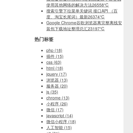
使用其他网络的解决方法
26558℃
搜索引擎下拉菜单关键词 接口API （百
度、淘宝长尾词）最新
26374℃
Google Chrome谷歌浏览器离完整离线安
装包下载地址整理总汇
23197℃
热门标签
php
(18)
插件
(15)
css
(63)
html
(18)
jquery
(17)
浏览器
(13)
服务器
(20)
js
(35)
chrome
(13)
小程序
(26)
微信
(17)
javascript
(14)
微信小程序
(18)
人工智能
(15)