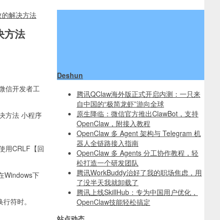
改的解决方法
决方法
Deshun
，微信开发者工
腾讯QClaw海外版正式开启内测：一只来
自中国的“极简龙虾”游向全球
原生降临：微信官方推出ClawBot，支持
OpenClaw，附接入教程
OpenClaw 多 Agent 架构与 Telegram 机
器人全链路接入指南
使用CRLF【回
OpenClaw 多 Agents 分工协作教程，轻
松打造一个研发团队
腾讯WorkBuddy治好了我的职场焦虑，用
indows下
了没半天我就卸载了
腾讯上线SkillHub：专为中国用户优化，
换行符时。
OpenClaw技能轻松搞定
站点动态