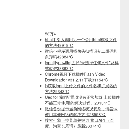
58万+
html中引入调用另一个公用html模板文件
的方法
49919℃
微信小程序调用摄像头扫描识别二维码和
条形码
42884℃
input[type=file]去掉“未选择任何文件”及样
式改进
38863℃
Chrome视频下载插件Flash Video
Downloader v31.2.11下载
31154℃
js获取input上传文件的文件名和扩展名的
方法
29343℃
Ueditor后端配置项没有正常加载,上传插件
不能正常使用!的解决过程。
29134℃
微信备份提示当前网络状况复杂，请尝试
使用其他网络的解决方法
26558℃
搜索引擎下拉菜单关键词 接口API （百
度、淘宝长尾词）最新
26374℃