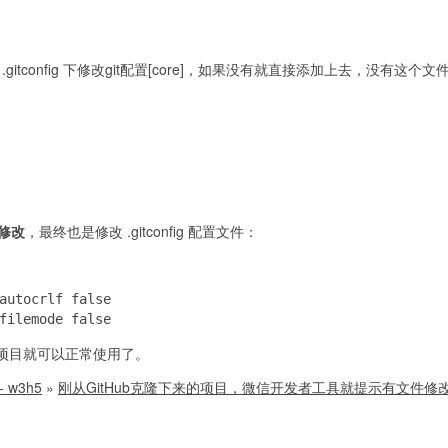
名] \ .gitconfig 下修改git配置[core]，如果没有就直接添加上去，没有这
以修改
，最终也是修改 .gitconfig 配置文件：
autocrlf false

filemode false
项目就可以正常使用了。
 w3h5
»
刚从GitHub克隆下来的项目，微信开发者工具就提示有文件修