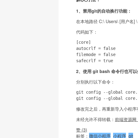
1、禁用git的自动换行功能：
在本地路径 C:\ Users\ [用户
代码如下：
[core]

autocrlf = false

filemode = false

safecrlf = true
2、使用 git bash 命令行也可
分别执行以下命令：
git config --global core.
git config --global core.
修改完之后，再重新导入小程序
未经允许不得转载：
前端资源网 -
赞 (
3
)
标签：
微信小程序
小程序
git