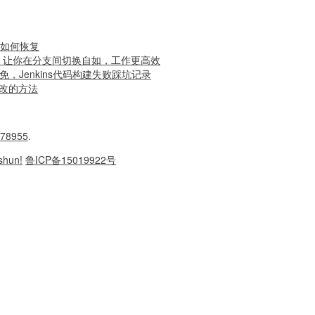
冲突 如何恢复
stash 让你在分支间切换自如，工作更高效
免，Jenkins代码构建失败踩坑记录
留修改的方法
78955
.
shun!
鲁ICP备15019922号