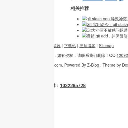
相关推荐
git stash pop 导致
Git 实用命令：git 
Git大小写不敏感问题避
撤销 git add . 并保
前端资源
|
图片二维码生成器
|
下载站
|
德顺博客
|
Sitemap
本站内容
多整理于互联网，
如有侵权，请联系
我们删除！
QQ:
12092
Copyright
© 2026
W3H5.com.
Powered
By Z-Blog , Theme
by
De
OpenClaw 龙虾交流群：
1032295728