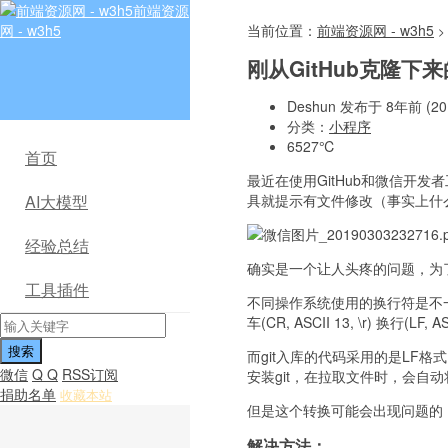
前端资源
网 - w3h5
当前位置：
前端资源网 - w3h5
>
刚从GitHub克隆
Deshun 发布于 8年前 (201
分类：
小程序
6527℃
首页
最近在使用GitHub和微信开
具就提示有文件修改（事实上什
AI大模型
经验总结
确实是一个让人头疼的问题，为
工具插件
不同操作系统使用的换行符是不一样的
车(CR, ASCII 13, \r) 换行(LF
而git入库的代码采用的是LF格
微信
Q Q
RSS订阅
安装git，在拉取文件时，会自动
捐助名单
收藏本站
但是这个转换可能会出现问题的
解决方法：