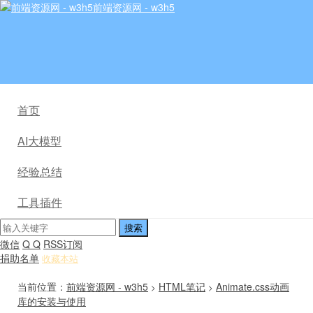
前端资源网 - w3h5
首页
AI大模型
经验总结
工具插件
微信
Q Q
RSS订阅
捐助名单
收藏本站
当前位置：
前端资源网 - w3h5
HTML笔记
Animate.css动画
>
>
库的安装与使用