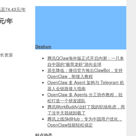
74.43元/年
元/年
Deshun
腾讯QClaw海外版正式开启内测：一只来
自中国的“极简龙虾”游向全球
原生降临：微信官方推出ClawBot，支持
OpenClaw，附接入教程
OpenClaw 多 Agent 架构与 Telegram 机
器人全链路接入指南
OpenClaw 多 Agents 分工协作教程，轻
松打造一个研发团队
腾讯WorkBuddy治好了我的职场焦虑，用
了没半天我就卸载了
腾讯上线SkillHub：专为中国用户优化，
OpenClaw技能轻松搞定
站点动态