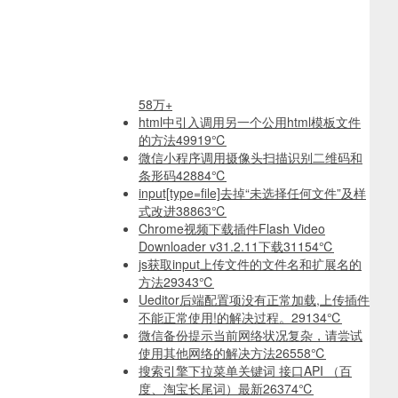
58万+
html中引入调用另一个公用html模板文件
的方法
49919℃
微信小程序调用摄像头扫描识别二维码和
条形码
42884℃
input[type=file]去掉“未选择任何文件”及样
式改进
38863℃
Chrome视频下载插件Flash Video
Downloader v31.2.11下载
31154℃
js获取input上传文件的文件名和扩展名的
方法
29343℃
Ueditor后端配置项没有正常加载,上传插件
不能正常使用!的解决过程。
29134℃
微信备份提示当前网络状况复杂，请尝试
使用其他网络的解决方法
26558℃
搜索引擎下拉菜单关键词 接口API （百
度、淘宝长尾词）最新
26374℃