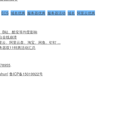
ECS
域名优惠
服务器优惠
服务器活动
域名
阿里云优惠
、B站、酷安等均受影响
台全线崩溃
里云、阿里云盘、淘宝、闲鱼、钉钉 ...
务器双11特惠活动汇总
78955
.
shun!
鲁ICP备15019922号