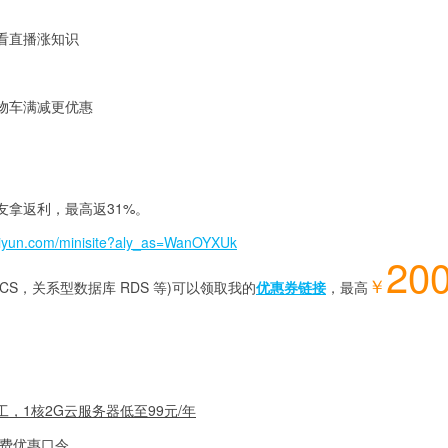
看直播涨知识
物车满减更优惠
友拿返利，最高返31%。
aliyun.com/minisite?aly_as=WanOYXUk
20
￥
CS，关系型数据库 RDS 等)可以领取我的
优惠券链接
，最高
，1核2G云服务器低至99元/年
续费优惠口令