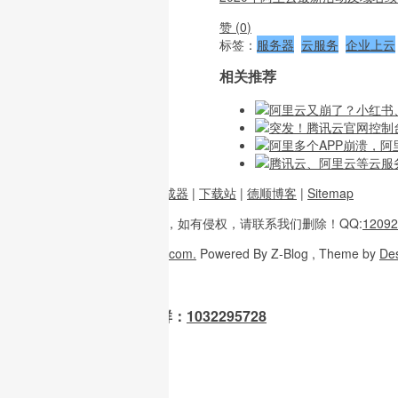
赞 (
0
)
标签：
服务器
云服务
企业上云
相关推荐
阿里云又崩了？小红书
突发！腾讯云官网控制
阿里多个APP崩溃，阿
腾讯云、阿里云等云服
前端资源
|
图片二维码生成器
|
下载站
|
德顺博客
|
Sitemap
本站内容
多整理于互联网，
如有侵权，请联系
我们删除！
QQ:
12092
Copyright
© 2026
W3H5.com.
Powered
By Z-Blog , Theme
by
De
OpenClaw 龙虾交流群：
1032295728