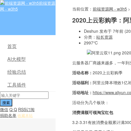
前端资源
网 - w3h5
当前位置：
前端资源网 - w3h5
>
2020上云彩购季：阿
Deshun 发布于 7年前 (202
分类：
站长资源
2997℃
首页
AI大模型
云服务器厂商越来越多，一年到
经验总结
活动名称：
2020上云彩购季
活动福利：
阿里云降本增效1亿
工具插件
活动地址：
https://www.aliyun
活动分为几个板块：
微信
Q Q
RSS订阅
消费满额可领淘宝红包
捐助名单
收藏本站
3.2-3.31有效消费金额累计