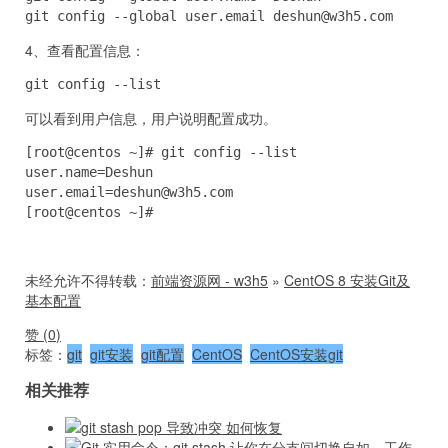
git config --global user.email 
deshun@w3h5.com
4、查看配置信息：
git config --list
可以看到用户信息，用户说明配置成功。
[root@centos ~]# git config --list

user.email=deshun@w3h5.com
[root@centos ~]#
未经允许不得转载：
前端资源网 - w3h5
»
CentOS 8 安装Git及
基本配置
赞 (
0
)
标签：
git
git安装
git配置
CentOS
CentOS安装git
相关推荐
git stash pop 导致冲突 如何恢复
Git 实用命令：git stash 让你在分支间切换自如，工作