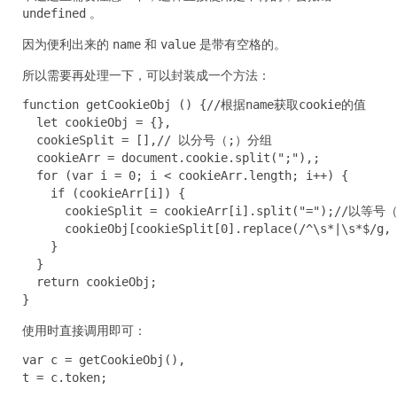
。
undefined
因为便利出来的
和
是带有空格的。
name
value
所以需要再处理一下，可以封装成一个方法：
function getCookieObj () {//根据name获取cookie的值

  let cookieObj = {},

  cookieSplit = [],// 以分号（;）分组

  cookieArr = document.cookie.split(";"),;

  for (var i = 0; i < cookieArr.length; i++) {

    if (cookieArr[i]) {

      cookieSplit = cookieArr[i].split("=");//以等号
      cookieObj[cookieSplit[0].replace(/^\s*|\s*$/
    }

  }

  return cookieObj;

}
使用时直接调用即可：
var c = getCookieObj(),

t = c.token;