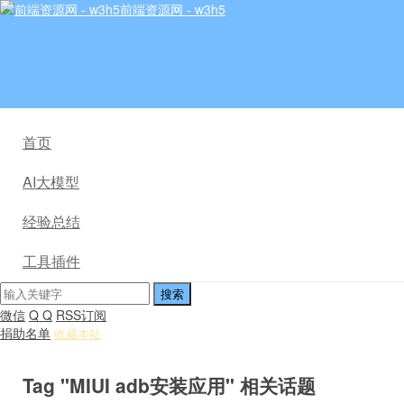
前端资源网 - w3h5
首页
AI大模型
经验总结
工具插件
微信
Q Q
RSS订阅
捐助名单
收藏本站
Tag "MIUI adb安装应用" 相关话题