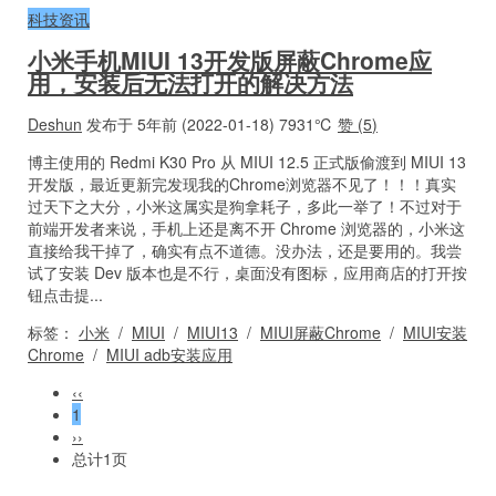
科技资讯
小米手机MIUI 13开发版屏蔽Chrome应
用，安装后无法打开的解决方法
Deshun
发布于 5年前 (2022-01-18)
7931℃
赞 (
5
)
博主使用的 Redmi K30 Pro 从 MIUI 12.5 正式版偷渡到 MIUI 13
开发版，最近更新完发现我的Chrome浏览器不见了！！！真实
过天下之大分，小米这属实是狗拿耗子，多此一举了！不过对于
前端开发者来说，手机上还是离不开 Chrome 浏览器的，小米这
直接给我干掉了，确实有点不道德。没办法，还是要用的。我尝
试了安装 Dev 版本也是不行，桌面没有图标，应用商店的打开按
钮点击提...
标签：
小米
/
MIUI
/
MIUI13
/
MIUI屏蔽Chrome
/
MIUI安装
Chrome
/
MIUI adb安装应用
‹‹
1
››
总计1页