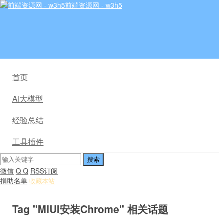
前端资源网 - w3h5
首页
AI大模型
经验总结
工具插件
微信
Q Q
RSS订阅
捐助名单
收藏本站
Tag "MIUI安装Chrome" 相关话题