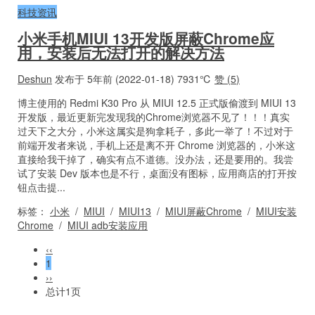
科技资讯
小米手机MIUI 13开发版屏蔽Chrome应
用，安装后无法打开的解决方法
Deshun
发布于 5年前 (2022-01-18)
7931℃
赞 (
5
)
博主使用的 Redmi K30 Pro 从 MIUI 12.5 正式版偷渡到 MIUI 13
开发版，最近更新完发现我的Chrome浏览器不见了！！！真实
过天下之大分，小米这属实是狗拿耗子，多此一举了！不过对于
前端开发者来说，手机上还是离不开 Chrome 浏览器的，小米这
直接给我干掉了，确实有点不道德。没办法，还是要用的。我尝
试了安装 Dev 版本也是不行，桌面没有图标，应用商店的打开按
钮点击提...
标签：
小米
/
MIUI
/
MIUI13
/
MIUI屏蔽Chrome
/
MIUI安装
Chrome
/
MIUI adb安装应用
‹‹
1
››
总计1页