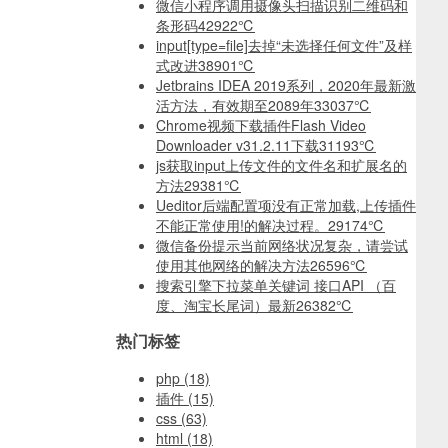
微信小程序调用摄像头扫描识别二维码和
条形码
42922℃
input[type=file]去掉“未选择任何文件”及样
式改进
38901℃
Jetbrains IDEA 2019系列，2020年最新激
活方法，有效期至2089年
33037℃
Chrome视频下载插件Flash Video
Downloader v31.2.11下载
31193℃
js获取input上传文件的文件名和扩展名的
方法
29381℃
Ueditor后端配置项没有正常加载,上传插件
不能正常使用!的解决过程。
29174℃
微信备份提示当前网络状况复杂，请尝试
使用其他网络的解决方法
26596℃
搜索引擎下拉菜单关键词 接口API （百
度、淘宝长尾词）最新
26382℃
热门标签
php
(18)
插件
(15)
css
(63)
html
(18)