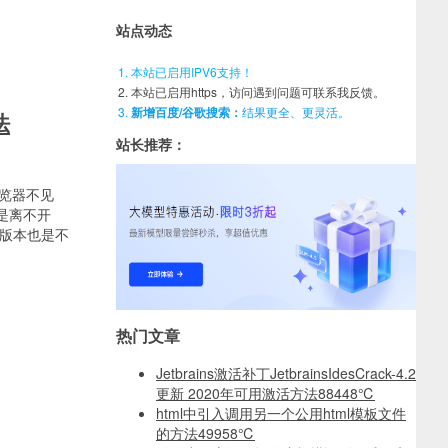
站点动态
本站已启用IPV6支持！
本站已启用https，访问遇到问题可联系我反馈。
新增百度/谷歌搜索：
结果更全、更灵活。
法
站长推荐：
e浏览器不见
是离不开
 版本也是不
热门文章
Jetbrains激活补丁JetbrainsIdesCrack-4.2
更新 2020年可用激活方法
88448℃
html中引入调用另一个公用html模板文件
的方法
49958℃