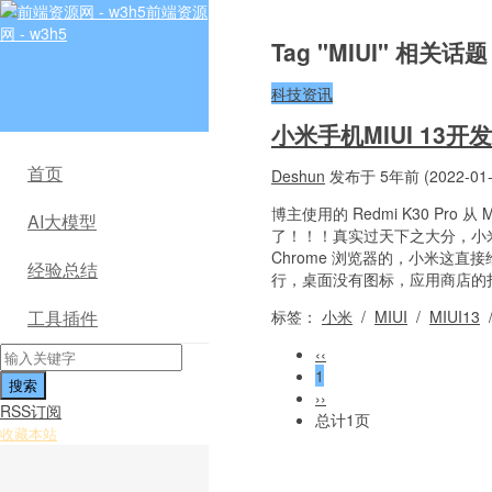
前端资源
网 - w3h5
Tag "MIUI" 相关话题
科技资讯
小米手机MIUI 13
首页
Deshun
发布于 5年前 (2022-01-
博主使用的 Redmi K30 Pro 
AI大模型
了！！！真实过天下之大分，小
Chrome 浏览器的，小米这
经验总结
行，桌面没有图标，应用商店的打
标签：
小米
/
MIUI
/
MIUI13
工具插件
‹‹
1
››
RSS订阅
总计1页
收藏本站