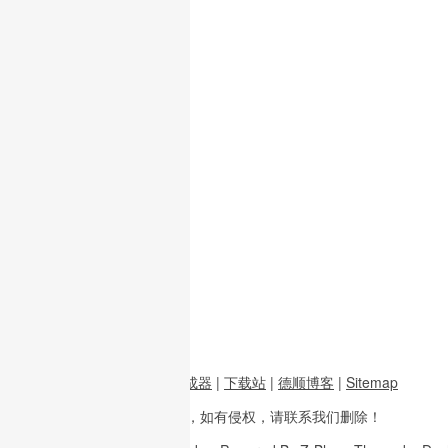
前端资源
|
图片二维码生成器
|
下载站
|
德顺博客
|
Sitemap
本站内容
多整理于互联网，
如有侵权，请联系
我们删除！