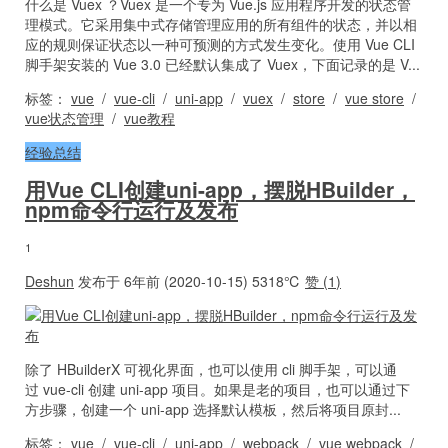
什么是 Vuex ？Vuex 是一个专为 Vue.js 应用程序开发的状态管
理模式。它采用集中式存储管理应用的所有组件的状态，并以相
应的规则保证状态以一种可预测的方式发生变化。使用 Vue CLI
脚手架安装的 Vue 3.0 已经默认集成了 Vuex，下面记录的是 V...
标签：
vue
/
vue-cli
/
uni-app
/
vuex
/
store
/
vue store
/
vue状态管理
/
vue教程
经验总结
用Vue CLI创建uni-app，摆脱HBuilder，
npm命令行运行及发布
1
Deshun
发布于 6年前 (2020-10-15)
5318℃
赞 (
1
)
除了 HBuilderX 可视化界面，也可以使用 cli 脚手架，可以通
过 vue-cli 创建 uni-app 项目。如果是老的项目，也可以通过下
方步骤，创建一个 uni-app 选择默认模板，然后将项目原封...
标签：
vue
/
vue-cli
/
uni-app
/
webpack
/
vue webpack
/