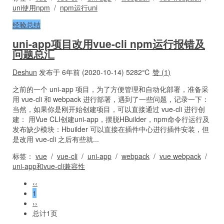
uni使用npm
/
npm运行uni
经验总结
uni-app项目改用vue-cli npm运行报错及
问题总汇
Deshun
发布于 6年前 (2020-10-14)
5282℃
赞 (
1
)
之前的一个 uni-app 项目，为了方便管理和自动化部署，准备采
用 vue-cli 和 webpack 进行部署，遇到了一些问题，记录一下：
当然，如果你是刚开始创建项目，可以直接通过 vue-cli 进行创
建： 用Vue CLI创建uni-app，摆脱HBuilder，npm命令行运行及
发布缺少模块：Hbuilder 可以直接在插件中心进行插件安装，但
是改用 vue-cli 之后有些就...
标签：
vue
/
vue-cli
/
uni-app
/
webpack
/
vue webpack
/
uni-app和vue-cli兼容性
‹‹
1
››
总计1页